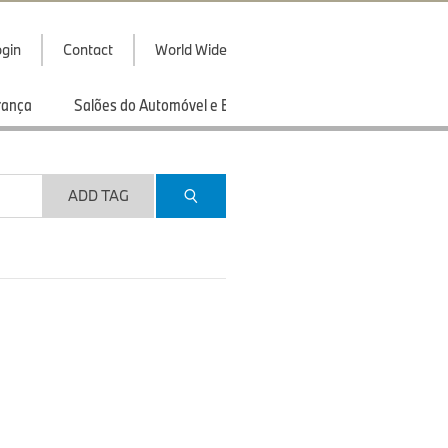
gin
Contact
World Wide
rança
Salões do Automóvel e Exibições
Esportes
ADD TAG