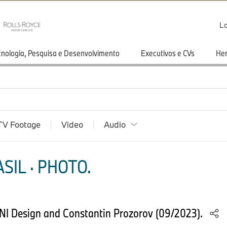
Lo
cnologia, Pesquisa e Desenvolvimento
Executivos e CVs
He
TV Footage
Video
Audio
SIL · PHOTO.
INI Design and Constantin Prozorov (09/2023).