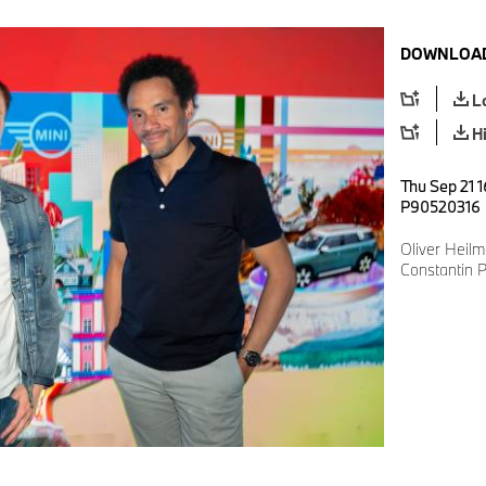
DOWNLOAD
L
H
Thu Sep 21 1
P90520316
Oliver Heil
Constantin 