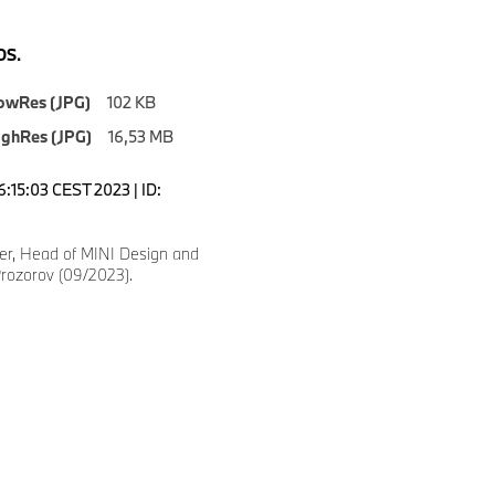
S.
owRes (JPG)
102 KB
ighRes (JPG)
16,53 MB
6:15:03 CEST 2023 | ID:
mer, Head of MINI Design and
Prozorov (09/2023).