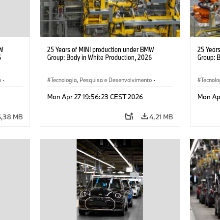
MW
25 Years of MINI production under BMW
25 Year
6
Group: Body in White Production, 2026
Group: 
o
·
Tecnologia, Pesquisa e Desenvolvimento
·
Tecnolo
MINI
·
Produção, Reciclagem
MINI
·
Mon Apr 27 19:56:23 CEST 2026
Mon Ap
6,38 MB
4,21 MB