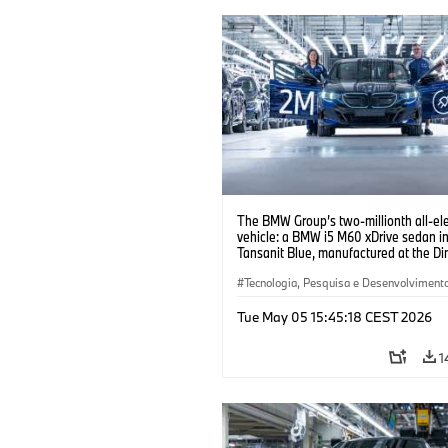
The BMW Group’s two-millionth all-ele
vehicle: a BMW i5 M60 xDrive sedan i
Tansanit Blue, manufactured at the Di
plant. (05/2026)
Tecnologia, Pesquisa e Desenvolviment
Produção, Reciclagem
·
Produção
Tue May 05 15:45:18 CEST 2026
1