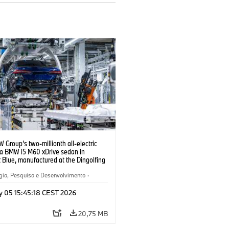
Group’s two-millionth all-electric
: a BMW i5 M60 xDrive sedan in
 Blue, manufactured at the Dingolfing
05/2026)
gia, Pesquisa e Desenvolvimento
·
ão, Reciclagem
·
Produção
y 05 15:45:18 CEST 2026
20,75 MB