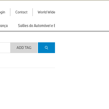
gin
Contact
World Wide
rança
Salões do Automóvel e Exibições
Esportes
ADD TAG