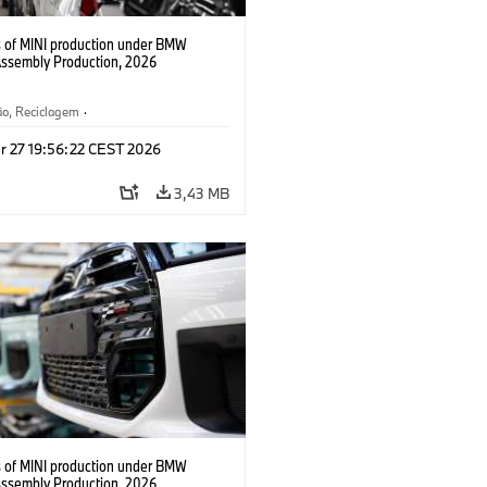
s of MINI production under BMW
Assembly Production, 2026
ão, Reciclagem
·
gia, Pesquisa e Desenvolvimento
·
r 27 19:56:22 CEST 2026
3,43 MB
s of MINI production under BMW
Assembly Production, 2026