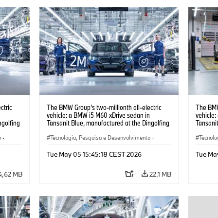
ctric
The BMW Group’s two-millionth all-electric
The BMW 
n
vehicle: a BMW i5 M60 xDrive sedan in
vehicle
ngolfing
Tansanit Blue, manufactured at the Dingolfing
Tansanit
plant. (05/2026)
plant. (
o
·
Tecnologia, Pesquisa e Desenvolvimento
·
Tecnolo
Produção, Reciclagem
·
Produção
Produç
Tue May 05 15:45:18 CEST 2026
Tue Ma
4,62 MB
22,1 MB