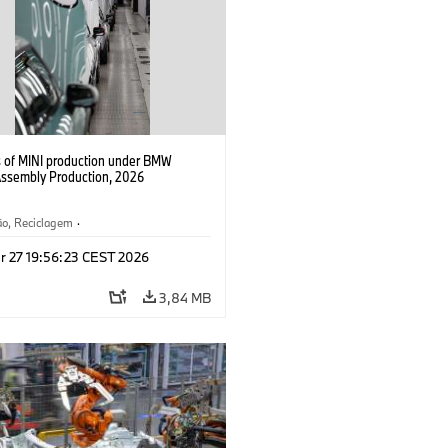
s of MINI production under BMW
Assembly Production, 2026
ão, Reciclagem
·
gia, Pesquisa e Desenvolvimento
·
r 27 19:56:23 CEST 2026
3,84 MB