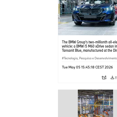
The BMW Group’s two-millionth all-ele
vehicle: a BMW i5 M60 xDrive sedan i
Tansanit Blue, manufactured at the Di
plant. (05/2026)
Tecnologia, Pesquisa e Desenvolviment
Produção, Reciclagem
·
Produção
Tue May 05 15:45:18 CEST 2026
1