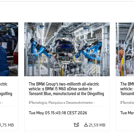
ctric
The BMW Group’s two-millionth all-electric
The BMW 
n
vehicle: a BMW i5 M60 xDrive sedan in
vehicle
ngolfing
Tansanit Blue, manufactured at the Dingolfing
Tansanit
plant. (05/2026)
plant. (
o
·
Tecnologia, Pesquisa e Desenvolvimento
·
Tecnolo
Produção, Reciclagem
·
Produção
Produç
Tue May 05 15:45:18 CEST 2026
Tue Ma
1,75 MB
21,59 MB