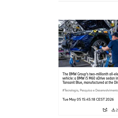
The BMW Group’s two-millionth all-ele
vehicle: a BMW i5 M60 xDrive sedan i
Tansanit Blue, manufactured at the Di
plant. (05/2026)
Tecnologia, Pesquisa e Desenvolviment
Produção, Reciclagem
·
Produção
Tue May 05 15:45:18 CEST 2026
2