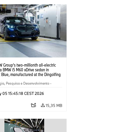
Group’s two-millionth all-electric
: a BMW i5 M60 xDrive sedan in
 Blue, manufactured at the Dingolfing
05/2026)
gia, Pesquisa e Desenvolvimento
·
ão, Reciclagem
·
Produção
y 05 15:45:18 CEST 2026
15,35 MB