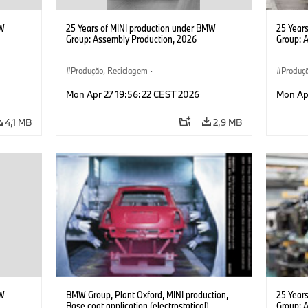
MW
25 Years of MINI production under BMW
25 Year
Group: Assembly Production, 2026
Group: 
Produção, Reciclagem
·
Produç
o
·
Tecnologia, Pesquisa e Desenvolvimento
·
Tecnolo
Mon Apr 27 19:56:22 CEST 2026
Mon Ap
MINI
MINI
4,1 MB
2,9 MB
MW
BMW Group, Plant Oxford, MINI production,
25 Year
Base coat application (electrostatical)
Group: 