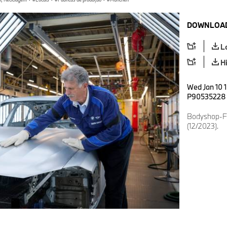
DOWNLOAD
L
H
Wed Jan 10 
P90535228
Bodyshop-Fi
(12/2023).