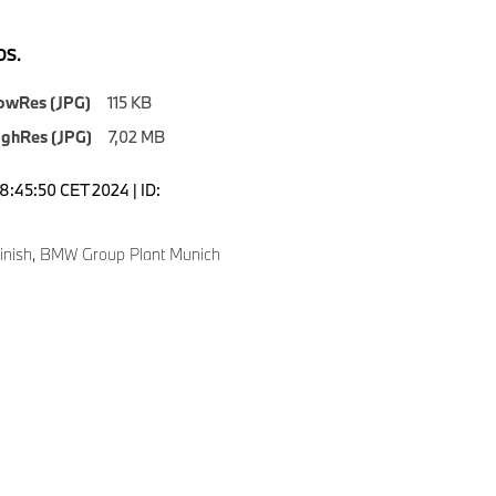
S.
owRes (JPG)
115 KB
ighRes (JPG)
7,02 MB
18:45:50 CET 2024 | ID:
nish, BMW Group Plant Munich