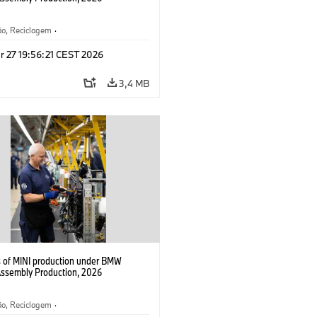
ão, Reciclagem
·
gia, Pesquisa e Desenvolvimento
·
r 27 19:56:21 CEST 2026
3,4 MB
s of MINI production under BMW
Assembly Production, 2026
ão, Reciclagem
·