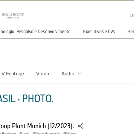
Lo
cnologia, Pesquisa e Desenvolvimento
Executivos e CVs
He
TV Footage
Video
Audio
SIL · PHOTO.
oup Plant Munich (12/2023).
, Reciclagem
·
Locais
·
Fábricas de produção
·
München