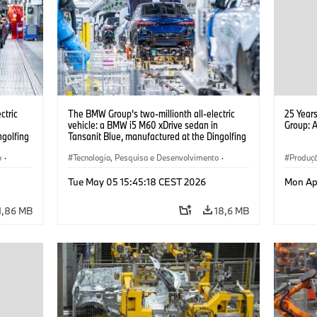
ctric
The BMW Group’s two-millionth all-electric
25 Year
n
vehicle: a BMW i5 M60 xDrive sedan in
Group: 
ngolfing
Tansanit Blue, manufactured at the Dingolfing
plant. (05/2026)
o
·
Tecnologia, Pesquisa e Desenvolvimento
·
Produç
Produção, Reciclagem
·
Produção
Tecnolo
Tue May 05 15:45:18 CEST 2026
Mon Ap
MINI
1,86 MB
18,6 MB