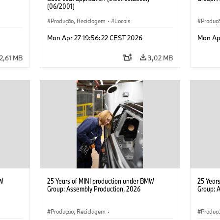
(06/2001)
Produção, Reciclagem
·
Locais
Produç
o
·
Tecnolo
Mon Apr 27 19:56:22 CEST 2026
Mon Ap
MINI
2,61 MB
3,02 MB
MW
25 Years of MINI production under BMW
25 Year
Group: Assembly Production, 2026
Group: 
Produção, Reciclagem
·
Produç