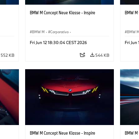
BMW M Concept Neue Klasse - Inspire
BMW M C
BMW M
·
Corporativo
·
BMW 
ign
Veículos conceito & Design
·
BMW Design
Veículo
Fri Jun 12 18:30:04 CEST 2026
Fri Jun
552 KB
544 KB
BMW M Concept Neue Klasse - Inspire
BMW M C