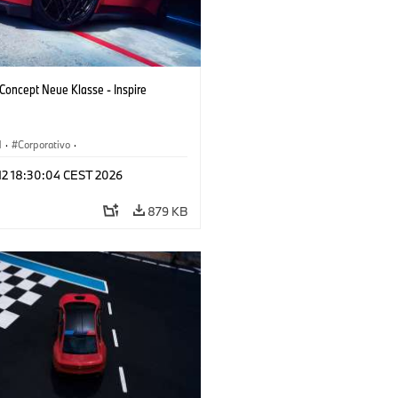
oncept Neue Klasse - Inspire
M
·
Corporativo
·
s conceito & Design
·
BMW Design
 12 18:30:04 CEST 2026
879 KB