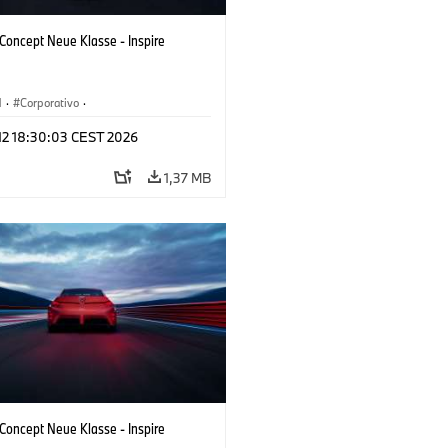
oncept Neue Klasse - Inspire
M
·
Corporativo
·
s conceito & Design
·
BMW Design
 12 18:30:03 CEST 2026
1,37 MB
oncept Neue Klasse - Inspire