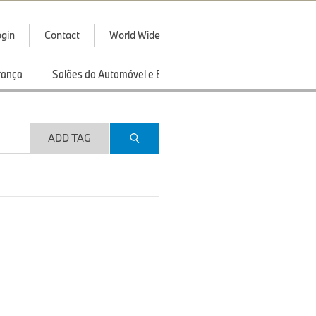
gin
Contact
World Wide
rança
Salões do Automóvel e Exibições
Esportes
ADD TAG