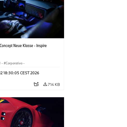
oncept Neue Klasse - Inspire
M
·
Corporativo
·
s conceito & Design
·
BMW Design
 12 18:30:05 CEST 2026
714 KB