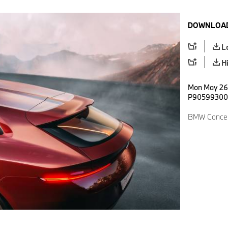
DOWNLOAD
L
H
Mon May 26 
P90599300
BMW Concept