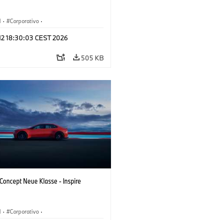
M
·
Corporativo
·
s conceito & Design
·
BMW Design
 12 18:30:03 CEST 2026
505 KB
oncept Neue Klasse - Inspire
M
·
Corporativo
·