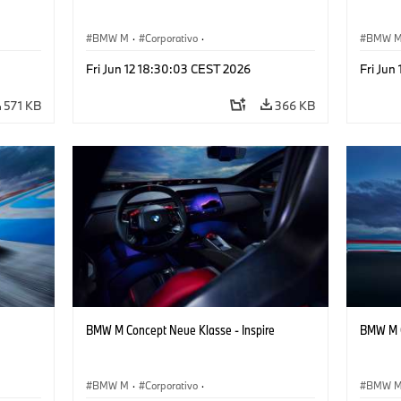
BMW M
·
Corporativo
·
BMW 
ign
Veículos conceito & Design
·
BMW Design
Veículo
Fri Jun 12 18:30:03 CEST 2026
Fri Jun
571 KB
366 KB
BMW M Concept Neue Klasse - Inspire
BMW M C
BMW M
·
Corporativo
·
BMW 