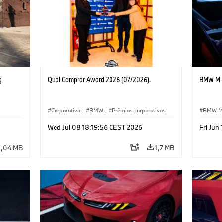
g
Qual Comprar Award 2026 (07/2026).
BMW M C
Corporativo
·
BMW
·
Prêmios corporativos
BMW 
Veículo
Wed Jul 08 18:19:56 CEST 2026
Fri Jun
5,04 MB
1,7 MB