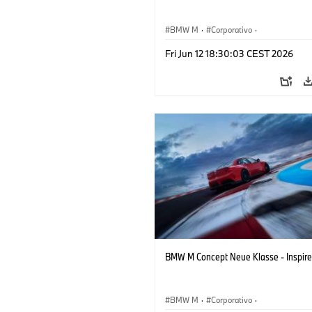
BMW M
·
Corporativo
·
Veículos conceito & Design
·
BMW Des
Fri Jun 12 18:30:03 CEST 2026
BMW M Concept Neue Klasse - Inspire
BMW M
·
Corporativo
·