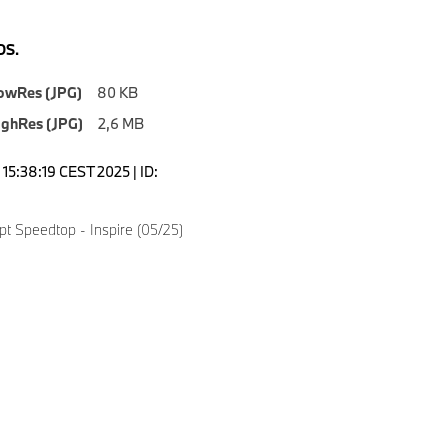
S.
owRes (JPG)
80 KB
ighRes (JPG)
2,6 MB
15:38:19 CEST 2025 | ID:
 Speedtop - Inspire (05/25)