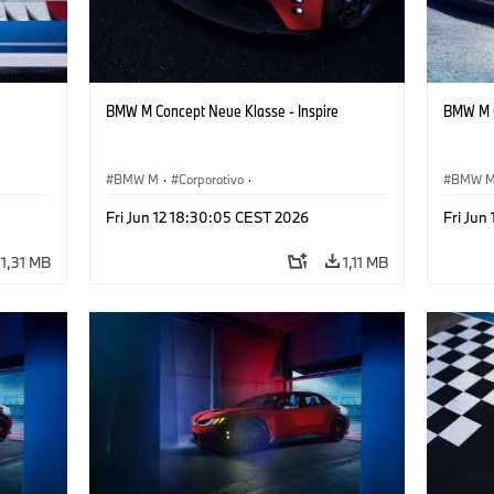
BMW M Concept Neue Klasse - Inspire
BMW M C
BMW M
·
Corporativo
·
BMW 
ign
Veículos conceito & Design
·
BMW Design
Veículo
Fri Jun 12 18:30:05 CEST 2026
Fri Jun
1,31 MB
1,11 MB