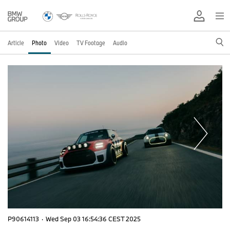
Article
Photo
Video
TV Footage
Audio
P90614113
·
Wed Sep 03 16:54:36 CEST 2025