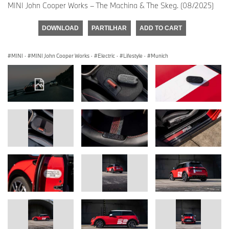
MINI John Cooper Works – The Machina & The Skeg. (08/2025)
DOWNLOAD
PARTILHAR
ADD TO CART
MINI
·
MINI John Cooper Works
·
Electric
·
Lifestyle
·
Munich