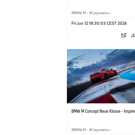
BMW M
·
Corporativo
·
Veículos conceito & Design
·
BMW Des
Fri Jun 12 18:30:03 CEST 2026
BMW M Concept Neue Klasse - Inspire
BMW M
·
Corporativo
·