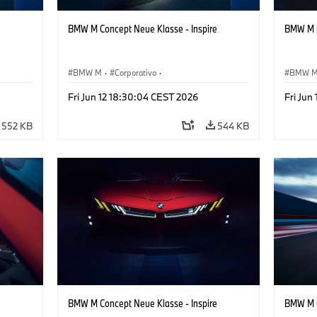
BMW M Concept Neue Klasse - Inspire
BMW M C
BMW M
·
Corporativo
·
BMW 
ign
Veículos conceito & Design
·
BMW Design
Veículo
Fri Jun 12 18:30:04 CEST 2026
Fri Jun
552 KB
544 KB
BMW M Concept Neue Klasse - Inspire
BMW M C