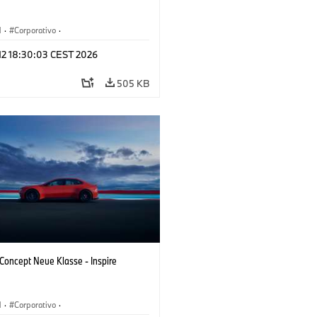
M
·
Corporativo
·
s conceito & Design
·
BMW Design
 12 18:30:03 CEST 2026
505 KB
oncept Neue Klasse - Inspire
M
·
Corporativo
·