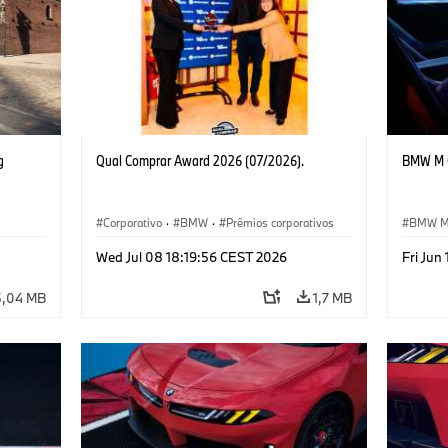
g
Qual Comprar Award 2026 (07/2026).
BMW M C
Corporativo
·
BMW
·
Prêmios corporativos
BMW 
Veículo
Wed Jul 08 18:19:56 CEST 2026
Fri Jun
5,04 MB
1,7 MB