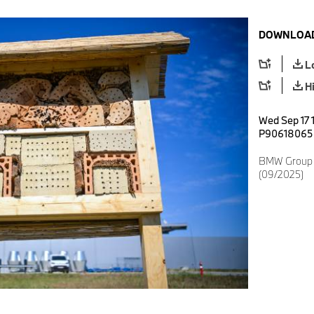
DOWNLOAD
L
H
Wed Sep 17 
P90618065
BMW Group P
(09/2025)