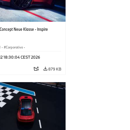
oncept Neue Klasse - Inspire
M
·
Corporativo
·
s conceito & Design
·
BMW Design
 12 18:30:04 CEST 2026
879 KB