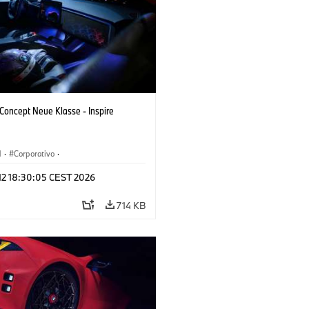
oncept Neue Klasse - Inspire
M
·
Corporativo
·
s conceito & Design
·
BMW Design
 12 18:30:05 CEST 2026
714 KB