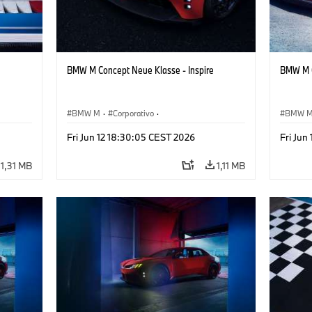
BMW M Concept Neue Klasse - Inspire
BMW M C
BMW M
·
Corporativo
·
BMW 
ign
Veículos conceito & Design
·
BMW Design
Veículo
Fri Jun 12 18:30:05 CEST 2026
Fri Jun
1,31 MB
1,11 MB