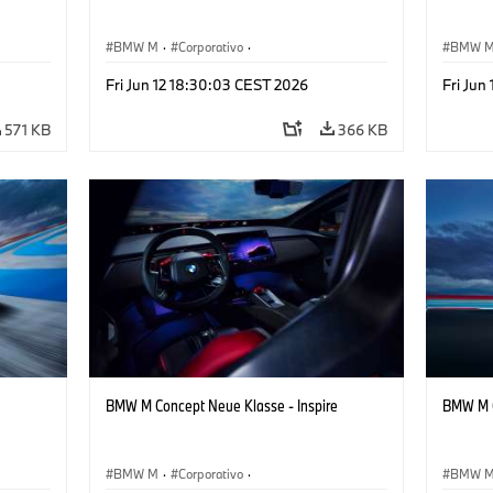
BMW M
·
Corporativo
·
BMW 
ign
Veículos conceito & Design
·
BMW Design
Veículo
Fri Jun 12 18:30:03 CEST 2026
Fri Jun
571 KB
366 KB
BMW M Concept Neue Klasse - Inspire
BMW M C
BMW M
·
Corporativo
·
BMW 