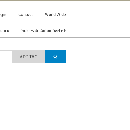
gin
Contact
World Wide
rança
Salões do Automóvel e Exibições
Esportes
ADD TAG