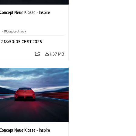
oncept Neue Klasse - Inspire
M
·
Corporativo
·
s conceito & Design
·
BMW Design
 12 18:30:03 CEST 2026
1,37 MB
oncept Neue Klasse - Inspire