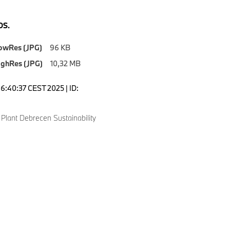
S.
owRes (JPG)
96 KB
ighRes (JPG)
10,32 MB
16:40:37 CEST 2025 | ID:
lant Debrecen Sustainability