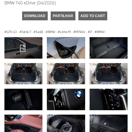
BMW 740 xDrive (04/2026)
DOWNLOAD
PARTILHAR
ADD TO CART
G70 LCI
·
Série 7
·
Sedã
·
BMW
·
Linha M
·
M760e
·
i7
·
BMW i