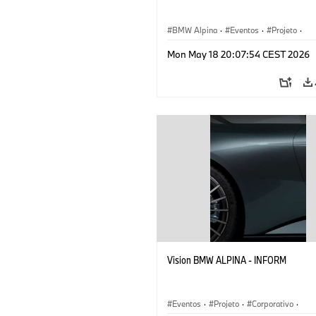
BMW Alpina
·
Eventos
·
Projeto
·
Corporativo
·
Veículos conceito & Desi
Mon May 18 20:07:54 CEST 2026
Vision BMW ALPINA - INFORM
Eventos
·
Projeto
·
Corporativo
·