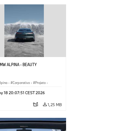
 BMW ALPINA - BEAUTY
pina
·
Corporativo
·
Projeto
·
 corporativos
·
y 18 20:07:51 CEST 2026
s conceito & Design
1,25 MB