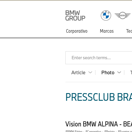
Corporativo
Marcas
Te
Enter search terms...
Article
Photo
PRESSCLUB BRA
Vision BMW ALPINA - B
BMW Alpina
·
Corporativo
·
Projeto
·
Eventos c