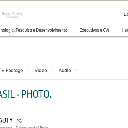
Lo
cnologia, Pesquisa e Desenvolvimento
Executivos e CVs
He
TV Footage
Video
Audio
SIL · PHOTO.
EAUTY
orporativos
·
Veículos conceito & Design