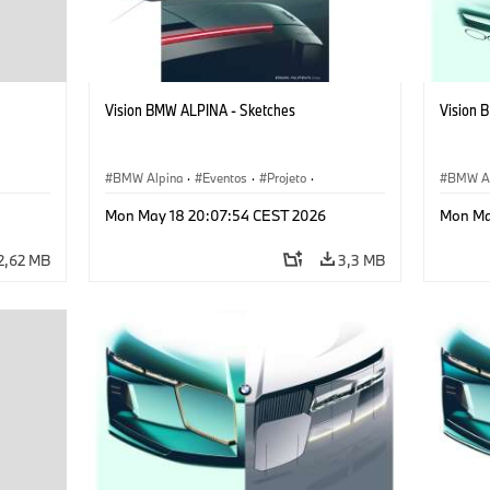
Vision BMW ALPINA - Sketches
Vision 
BMW Alpina
·
Eventos
·
Projeto
·
BMW Al
Corporativo
·
Veículos conceito & Design
Corpora
Mon May 18 20:07:54 CEST 2026
Mon Ma
2,62 MB
3,3 MB