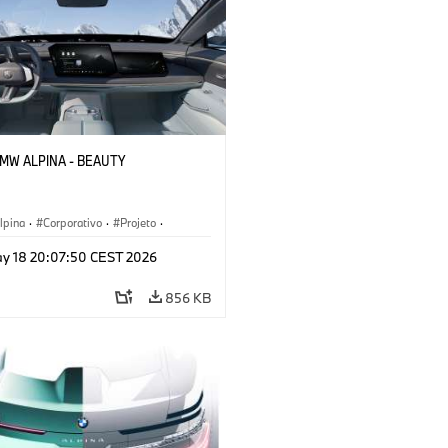
 BMW ALPINA - BEAUTY
pina
·
Corporativo
·
Projeto
·
 corporativos
·
y 18 20:07:50 CEST 2026
s conceito & Design
856 KB