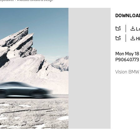
DOWNLOAD
L
H
Mon May 18 
P90640773
Vision BMW