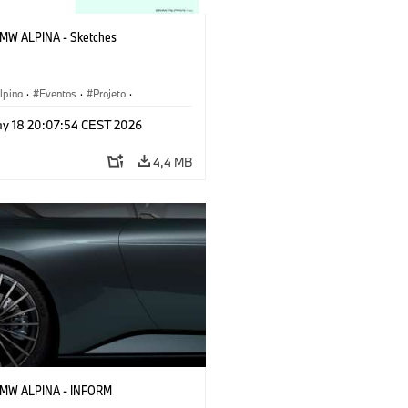
BMW ALPINA - Sketches
pina
·
Eventos
·
Projeto
·
tivo
·
Veículos conceito & Design
y 18 20:07:54 CEST 2026
4,4 MB
BMW ALPINA - INFORM