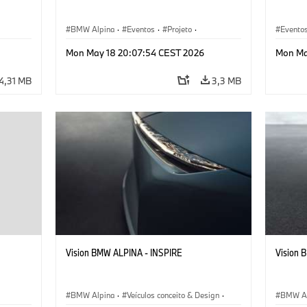
BMW Alpina
·
Eventos
·
Projeto
·
Evento
gn
Corporativo
·
Veículos conceito & Design
BMW Al
Mon May 18 20:07:54 CEST 2026
Mon Ma
4,31 MB
3,3 MB
Vision BMW ALPINA - INSPIRE
Vision 
BMW Alpina
·
Veículos conceito & Design
·
BMW Al