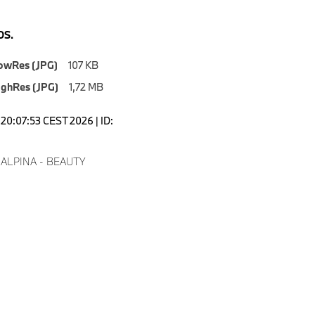
S.
owRes (JPG)
107 KB
ighRes (JPG)
1,72 MB
20:07:53 CEST 2026 | ID:
 ALPINA - BEAUTY