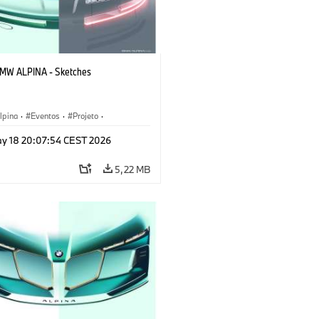
BMW ALPINA - Sketches
pina
·
Eventos
·
Projeto
·
tivo
·
Veículos conceito & Design
y 18 20:07:54 CEST 2026
5,22 MB