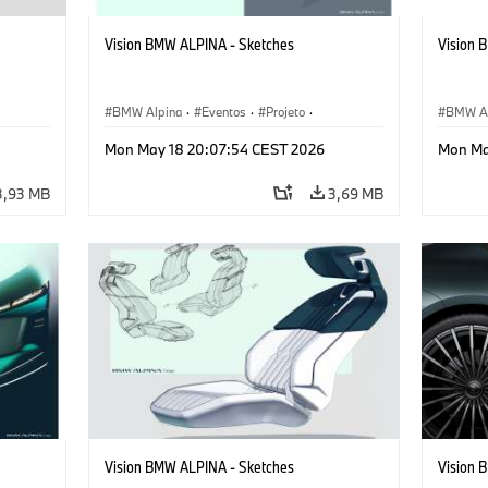
Vision BMW ALPINA - Sketches
Vision 
BMW Alpina
·
Eventos
·
Projeto
·
BMW Al
gn
Corporativo
·
Veículos conceito & Design
Corpora
Mon May 18 20:07:54 CEST 2026
Mon Ma
3,93 MB
3,69 MB
Vision BMW ALPINA - Sketches
Vision 