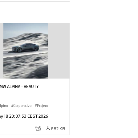
 BMW ALPINA - BEAUTY
pina
·
Corporativo
·
Projeto
·
 corporativos
·
y 18 20:07:53 CEST 2026
s conceito & Design
882 KB