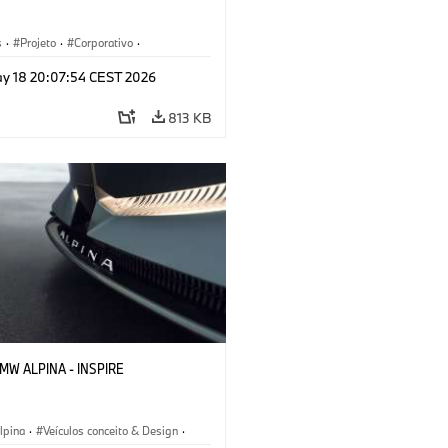
s
·
Projeto
·
Corporativo
·
pina
·
Veículos conceito & Design
y 18 20:07:54 CEST 2026
813 KB
BMW ALPINA - INSPIRE
pina
·
Veículos conceito & Design
·