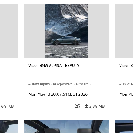
Vision BMW ALPINA - BEAUTY
Vision
BMW Alpina
·
Corporativo
·
Projeto
·
BMW Al
Eventos corporativos
·
Eventos
Mon May 18 20:07:51 CEST 2026
Mon Ma
Veículos conceito & Design
Veículo
641 KB
2,38 MB