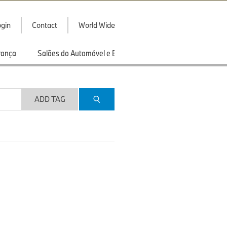
gin
Contact
World Wide
rança
Salões do Automóvel e Exibições
Esportes
ADD TAG