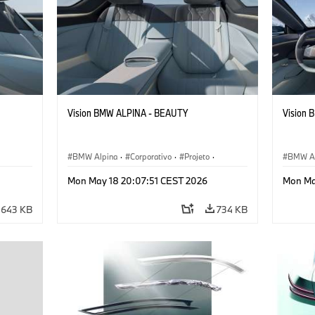
Vision BMW ALPINA - BEAUTY
Vision
BMW Alpina
·
Corporativo
·
Projeto
·
BMW Al
Eventos corporativos
·
Eventos
Mon May 18 20:07:51 CEST 2026
Mon Ma
Veículos conceito & Design
Veículo
643 KB
734 KB