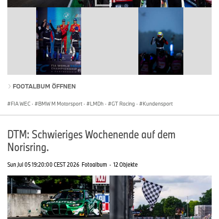
FOOTALBUM ÖFFNEN
FIA WEC
·
BMW M Motorsport
·
LMDh
·
GT Racing
·
Kundensport
DTM: Schwieriges Wochenende auf dem
Norisring.
Sun Jul 05 19:20:00 CEST 2026
Fotoalbum
·
12 Objekte