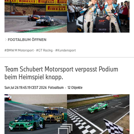
FOOTALBUM ÖFFNEN
BMW M Motorsport
·
GT Racing
·
Kundensport
Team Schubert Motorsport verpasst Podium
beim Heimspiel knapp.
Sun Jul 26 19:45:19 CEST 2026
Fotoalbum
·
12 Objekte