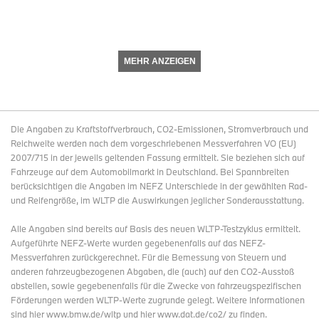
MEHR ANZEIGEN
Die Angaben zu Kraftstoffverbrauch, CO2-Emissionen, Stromverbrauch und
Reichweite werden nach dem vorgeschriebenen Messverfahren VO (EU)
2007/715 in der jeweils geltenden Fassung ermittelt. Sie beziehen sich auf
Fahrzeuge auf dem Automobilmarkt in Deutschland. Bei Spannbreiten
berücksichtigen die Angaben im NEFZ Unterschiede in der gewählten Rad-
und Reifengröße, im WLTP die Auswirkungen jeglicher Sonderausstattung.
Alle Angaben sind bereits auf Basis des neuen WLTP-Testzyklus ermittelt.
Aufgeführte NEFZ-Werte wurden gegebenenfalls auf das NEFZ-
Messverfahren zurückgerechnet. Für die Bemessung von Steuern und
anderen fahrzeugbezogenen Abgaben, die (auch) auf den CO2-Ausstoß
abstellen, sowie gegebenenfalls für die Zwecke von fahrzeugspezifischen
Förderungen werden WLTP-Werte zugrunde gelegt. Weitere Informationen
sind hier www.bmw.de/wltp und hier www.dat.de/co2/ zu finden.