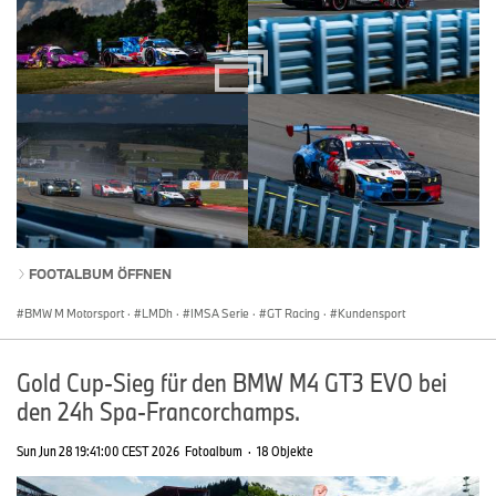
FOOTALBUM ÖFFNEN
BMW M Motorsport
·
LMDh
·
IMSA Serie
·
GT Racing
·
Kundensport
Gold Cup-Sieg für den BMW M4 GT3 EVO bei
den 24h Spa-Francorchamps.
Sun Jun 28 19:41:00 CEST 2026
Fotoalbum
·
18 Objekte