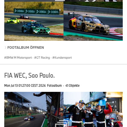
FOOTALBUM ÖFFNEN
BMW M Motorsport
·
GT Racing
·
Kundensport
FIA WEC, Sao Paulo.
Mon Jul 13 01:27:00 CEST 2026
Fotoalbum
·
41 Objekte