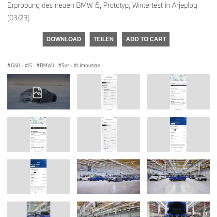
Erprobung des neuen BMW i5, Prototyp, Wintertest in Arjeplog
(03/23)
DOWNLOAD
TEILEN
ADD TO CART
G60
·
i5
·
BMW i
·
5er
·
Limousine