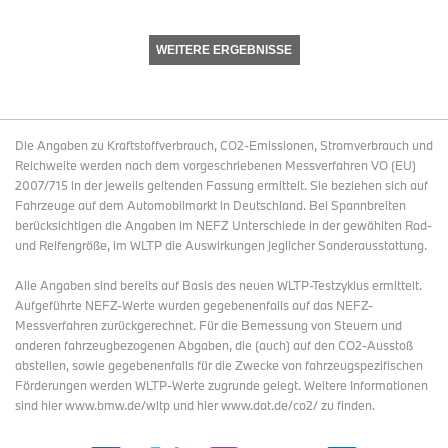
WEITERE ERGEBNISSE
Die Angaben zu Kraftstoffverbrauch, CO2-Emissionen, Stromverbrauch und
Reichweite werden nach dem vorgeschriebenen Messverfahren VO (EU)
2007/715 in der jeweils geltenden Fassung ermittelt. Sie beziehen sich auf
Fahrzeuge auf dem Automobilmarkt in Deutschland. Bei Spannbreiten
berücksichtigen die Angaben im NEFZ Unterschiede in der gewählten Rad-
und Reifengröße, im WLTP die Auswirkungen jeglicher Sonderausstattung.
Alle Angaben sind bereits auf Basis des neuen WLTP-Testzyklus ermittelt.
Aufgeführte NEFZ-Werte wurden gegebenenfalls auf das NEFZ-
Messverfahren zurückgerechnet. Für die Bemessung von Steuern und
anderen fahrzeugbezogenen Abgaben, die (auch) auf den CO2-Ausstoß
abstellen, sowie gegebenenfalls für die Zwecke von fahrzeugspezifischen
Förderungen werden WLTP-Werte zugrunde gelegt. Weitere Informationen
sind hier www.bmw.de/wltp und hier www.dat.de/co2/ zu finden.