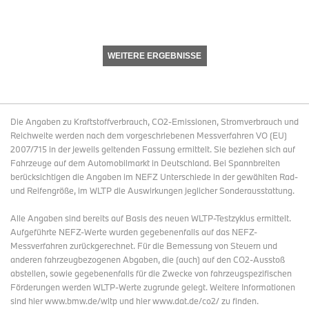
WEITERE ERGEBNISSE
Die Angaben zu Kraftstoffverbrauch, CO2-Emissionen, Stromverbrauch und
Reichweite werden nach dem vorgeschriebenen Messverfahren VO (EU)
2007/715 in der jeweils geltenden Fassung ermittelt. Sie beziehen sich auf
Fahrzeuge auf dem Automobilmarkt in Deutschland. Bei Spannbreiten
berücksichtigen die Angaben im NEFZ Unterschiede in der gewählten Rad-
und Reifengröße, im WLTP die Auswirkungen jeglicher Sonderausstattung.
Alle Angaben sind bereits auf Basis des neuen WLTP-Testzyklus ermittelt.
Aufgeführte NEFZ-Werte wurden gegebenenfalls auf das NEFZ-
Messverfahren zurückgerechnet. Für die Bemessung von Steuern und
anderen fahrzeugbezogenen Abgaben, die (auch) auf den CO2-Ausstoß
abstellen, sowie gegebenenfalls für die Zwecke von fahrzeugspezifischen
Förderungen werden WLTP-Werte zugrunde gelegt. Weitere Informationen
sind hier www.bmw.de/wltp und hier www.dat.de/co2/ zu finden.