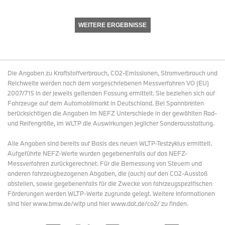
WEITERE ERGEBNISSE
Die Angaben zu Kraftstoffverbrauch, CO2-Emissionen, Stromverbrauch und
Reichweite werden nach dem vorgeschriebenen Messverfahren VO (EU)
2007/715 in der jeweils geltenden Fassung ermittelt. Sie beziehen sich auf
Fahrzeuge auf dem Automobilmarkt in Deutschland. Bei Spannbreiten
berücksichtigen die Angaben im NEFZ Unterschiede in der gewählten Rad-
und Reifengröße, im WLTP die Auswirkungen jeglicher Sonderausstattung.
Alle Angaben sind bereits auf Basis des neuen WLTP-Testzyklus ermittelt.
Aufgeführte NEFZ-Werte wurden gegebenenfalls auf das NEFZ-
Messverfahren zurückgerechnet. Für die Bemessung von Steuern und
anderen fahrzeugbezogenen Abgaben, die (auch) auf den CO2-Ausstoß
abstellen, sowie gegebenenfalls für die Zwecke von fahrzeugspezifischen
Förderungen werden WLTP-Werte zugrunde gelegt. Weitere Informationen
sind hier www.bmw.de/wltp und hier www.dat.de/co2/ zu finden.