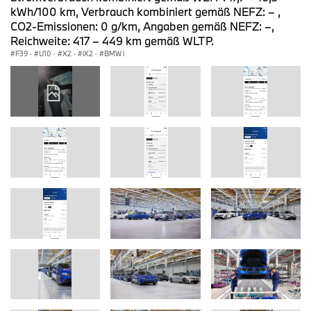
kWh/100 km, Verbrauch kombiniert gemäß NEFZ: – ,
CO2-Emissionen: 0 g/km, Angaben gemäß NEFZ: –,
Reichweite: 417 – 449 km gemäß WLTP.
F39
·
U10
·
X2
·
iX2
·
BMW i