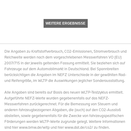
WEITERE ERGEBNISSE
Die Angaben zu Kraftstoffverbrauch, CO2-Emissionen, Stromverbrauch und
Reichweite werden nach dem vorgeschriebenen Messverfahren VO (EU)
2007/715 in der jeweils geltenden Fassung ermittelt. Sie beziehen sich auf
Fahrzeuge auf dem Automobilmarkt in Deutschland. Bei Spannbreiten
berücksichtigen die Angaben im NEFZ Unterschiede in der gewählten Rad-
und Reifengröße, im WLTP die Auswirkungen jeglicher Sonderausstattung.
Alle Angaben sind bereits auf Basis des neuen WLTP-Testzyklus ermittelt.
Aufgeführte NEFZ-Werte wurden gegebenenfalls auf das NEFZ-
Messverfahren zurückgerechnet. Für die Bemessung von Steuern und
anderen fahrzeugbezogenen Abgaben, die (auch) auf den CO2-Ausstoß
abstellen, sowie gegebenenfalls für die Zwecke von fahrzeugspezifischen
Förderungen werden WLTP-Werte zugrunde gelegt. Weitere Informationen
sind hier www.bmw.de/wltp und hier www.dat.de/co2/ zu finden.