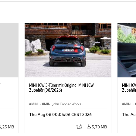
W
MINI JCW 3-Türer mit Original MINI JCW
MINI JCW
Zubehör (08/2026)
Zubehör
MINI
·
MINI John Cooper Works
·
MINI
·
John Cooper Works
·
John C
Thu Aug 06 00:05:06 CEST 2026
Thu Au
Sonderausstattungen, Zubehör
Sonder
4,25 MB
5,79 MB