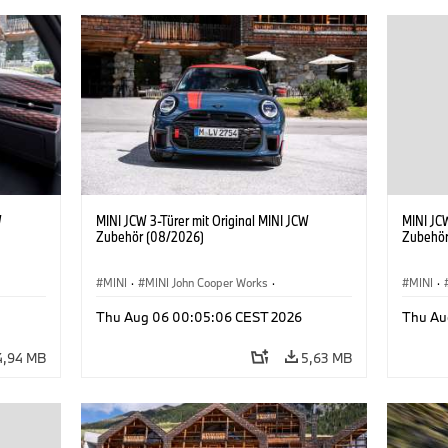
W
MINI JCW 3-Türer mit Original MINI JCW
MINI JCW
Zubehör (08/2026)
Zubehör
MINI
·
MINI John Cooper Works
·
MINI
·
John Cooper Works
·
John C
Thu Aug 06 00:05:06 CEST 2026
Thu Au
Sonderausstattungen, Zubehör
Sonder
4,94 MB
5,63 MB