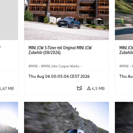
W
MINI JCW 3-Türer mit Original MINI JCW
MINI JCW
Zubehör (08/2026)
Zubehör
MINI
·
MINI John Cooper Works
·
MINI
·
John Cooper Works
·
John C
Thu Aug 06 00:05:06 CEST 2026
Thu Au
Sonderausstattungen, Zubehör
Sonder
4,67 MB
4,5 MB