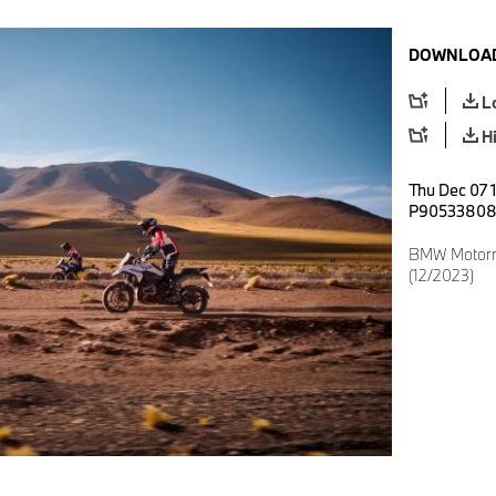
DOWNLOAD
L
H
Thu Dec 07 1
P9053380
BMW Motorra
(12/2023)