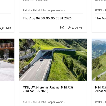
MINI
·
MINI John Cooper Works
·
MINI
·
John Cooper Works
·
John C
Thu Aug 06 00:05:05 CEST 2026
Thu Au
Sonderausstattungen, Zubehör
Sonder
4,81 MB
4,21 MB
W
MINI JCW 3-Türer mit Original MINI JCW
MINI JCW
Zubehör (08/2026)
Zubehör
MINI
·
MINI John Cooper Works
·
MINI
·