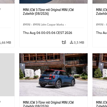
W
MINI JCW 3-Türer mit Original MINI JCW
MINI JCW
Zubehör (08/2026)
Zubehör
MINI
·
MINI John Cooper Works
·
MINI
·
John Cooper Works
·
John C
Thu Aug 06 00:05:06 CEST 2026
Thu Au
Sonderausstattungen, Zubehör
Sonder
4,66 MB
3,5 MB
W
MINI JCW 3-Türer mit Original MINI JCW
MINI JCW
Zubehör (08/2026)
Zubehör