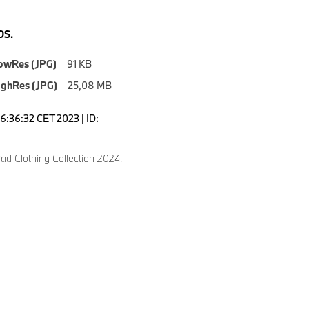
S.
owRes (JPG)
91 KB
ighRes (JPG)
25,08 MB
6:36:32 CET 2023 | ID:
8
d Clothing Collection 2024.