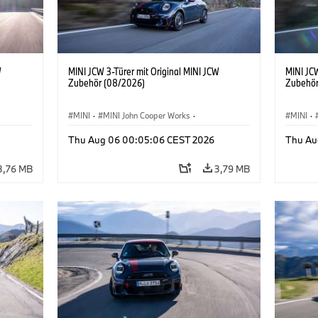
W
MINI JCW 3-Türer mit Original MINI JCW
MINI JCW
Zubehör (08/2026)
Zubehör
MINI
·
MINI John Cooper Works
·
MINI
·
John Cooper Works
·
John C
Thu Aug 06 00:05:06 CEST 2026
Thu Au
Sonderausstattungen, Zubehör
Sonder
3,76 MB
3,79 MB