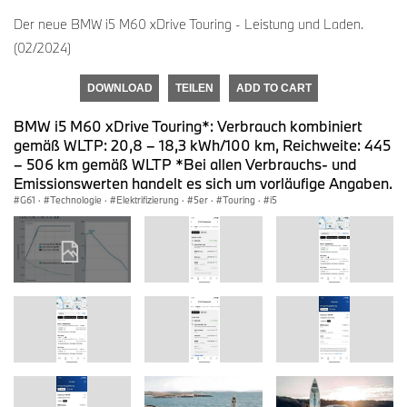
Der neue BMW i5 M60 xDrive Touring - Leistung und Laden.
(02/2024)
DOWNLOAD
TEILEN
ADD TO CART
BMW i5 M60 xDrive Touring*: Verbrauch kombiniert
gemäß WLTP: 20,8 – 18,3 kWh/100 km, Reichweite: 445
– 506 km gemäß WLTP *Bei allen Verbrauchs- und
Emissionswerten handelt es sich um vorläufige Angaben.
G61
·
Technologie
·
Elektrifizierung
·
5er
·
Touring
·
i5