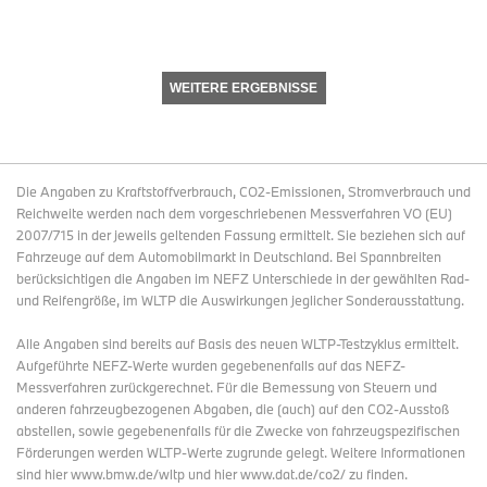
WEITERE ERGEBNISSE
Die Angaben zu Kraftstoffverbrauch, CO2-Emissionen, Stromverbrauch und
Reichweite werden nach dem vorgeschriebenen Messverfahren VO (EU)
2007/715 in der jeweils geltenden Fassung ermittelt. Sie beziehen sich auf
Fahrzeuge auf dem Automobilmarkt in Deutschland. Bei Spannbreiten
berücksichtigen die Angaben im NEFZ Unterschiede in der gewählten Rad-
und Reifengröße, im WLTP die Auswirkungen jeglicher Sonderausstattung.
Alle Angaben sind bereits auf Basis des neuen WLTP-Testzyklus ermittelt.
Aufgeführte NEFZ-Werte wurden gegebenenfalls auf das NEFZ-
Messverfahren zurückgerechnet. Für die Bemessung von Steuern und
anderen fahrzeugbezogenen Abgaben, die (auch) auf den CO2-Ausstoß
abstellen, sowie gegebenenfalls für die Zwecke von fahrzeugspezifischen
Förderungen werden WLTP-Werte zugrunde gelegt. Weitere Informationen
sind hier www.bmw.de/wltp und hier www.dat.de/co2/ zu finden.