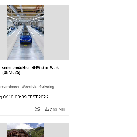
er Serienproduktion BMW i3 im Werk
n (08/2026)
nternehmen
·
Vertrieb, Marketing
·
tionswerke
·
Standorte
·
i3
·
BMW i
g 06 10:00:09 CEST 2026
7,53 MB