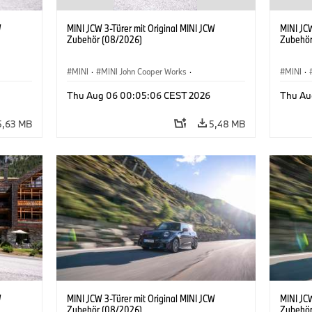
W
MINI JCW 3-Türer mit Original MINI JCW
MINI JCW
Zubehör (08/2026)
Zubehör
MINI
·
MINI John Cooper Works
·
MINI
·
John Cooper Works
·
John C
Thu Aug 06 00:05:06 CEST 2026
Thu Au
Sonderausstattungen, Zubehör
Sonder
5,63 MB
5,48 MB
W
MINI JCW 3-Türer mit Original MINI JCW
MINI JCW
Zubehör (08/2026)
Zubehör