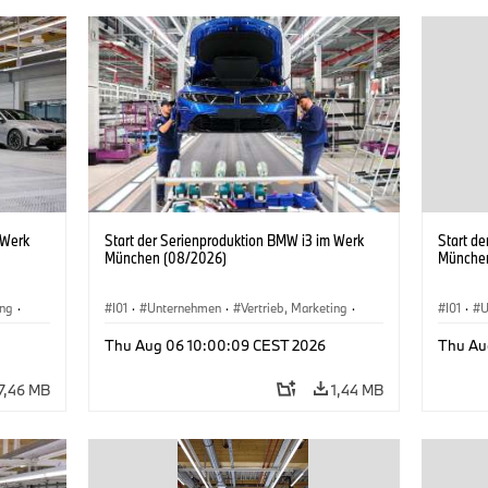
 Werk
Start der Serienproduktion BMW i3 im Werk
Start d
München (08/2026)
Münche
ing
·
I01
·
Unternehmen
·
Vertrieb, Marketing
·
I01
·
U
BMW i
Produktionswerke
·
Standorte
·
i3
·
BMW i
Produk
Thu Aug 06 10:00:09 CEST 2026
Thu Au
7,46 MB
1,44 MB