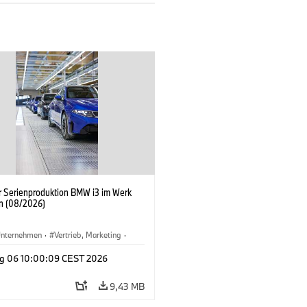
er Serienproduktion BMW i3 im Werk
n (08/2026)
nternehmen
·
Vertrieb, Marketing
·
tionswerke
·
Standorte
·
i3
·
BMW i
g 06 10:00:09 CEST 2026
9,43 MB