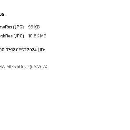
S.
owRes (JPG)
99 KB
ighRes (JPG)
10,86 MB
00:07:12 CEST 2024 | ID:
MW M135 xDrive (06/2024)