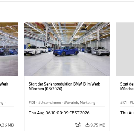
 Werk
Start der Serienproduktion BMW i3 im Werk
Start d
München (08/2026)
Münche
ing
·
I01
·
Unternehmen
·
Vertrieb, Marketing
·
I01
·
U
BMW i
Produktionswerke
·
Standorte
·
i3
·
BMW i
Produk
Thu Aug 06 10:00:09 CEST 2026
Thu Au
9,36 MB
9,75 MB