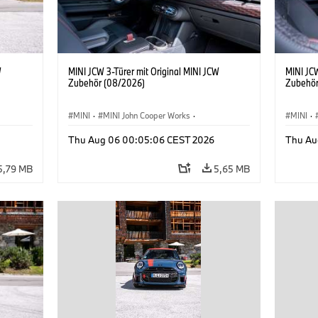
W
MINI JCW 3-Türer mit Original MINI JCW
MINI JCW
Zubehör (08/2026)
Zubehör
MINI
·
MINI John Cooper Works
·
MINI
·
John Cooper Works
·
John C
Thu Aug 06 00:05:06 CEST 2026
Thu Au
Sonderausstattungen, Zubehör
Sonder
5,79 MB
5,65 MB