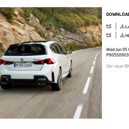
DOWNLOAD
L
H
Wed Jun 05 
P90550903
Der neue B