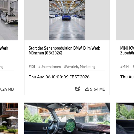
 Werk
Start der Serienproduktion BMW i3 im Werk
MINI JCW
München (08/2026)
Zubehör
ing
·
I01
·
Unternehmen
·
Vertrieb, Marketing
·
MINI
·
BMW i
Produktionswerke
·
Standorte
·
i3
·
BMW i
John C
Thu Aug 06 10:00:09 CEST 2026
Thu Au
Sonder
8,24 MB
9,64 MB