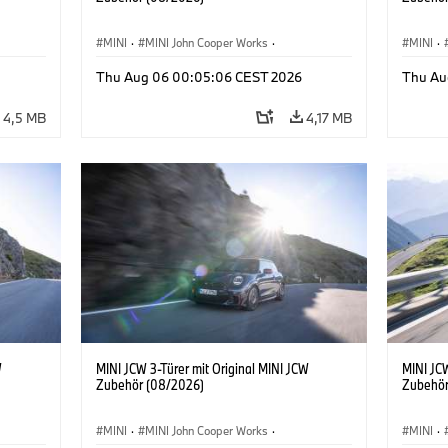
MINI
·
MINI John Cooper Works
·
MINI
·
John Cooper Works
·
John C
Thu Aug 06 00:05:06 CEST 2026
Thu Au
Sonderausstattungen, Zubehör
Sonder
4,5 MB
4,17 MB
W
MINI JCW 3-Türer mit Original MINI JCW
MINI JCW
Zubehör (08/2026)
Zubehör
MINI
·
MINI John Cooper Works
·
MINI
·