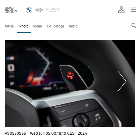
Artikel
Photo
Video
TV Footage
Audio
P90550955
·
Wed Jun 05 00:18:10 CEST 2024