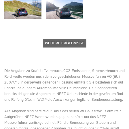
WEITERE ERGEBNISSE
Die Angaben zu Kraftstoffverbrauch, CO2-Emissionen, Stromverbrauch und
Reichweite werden nach dem vorgeschriebenen Messverfahren VO (EU)
2007/715 in der jeweils geltenden Fassung ermittelt. Sie beziehen sich auf
Fahrzeuge auf dem Automobilmarkt in Deutschland. Bei Spannbreiten
berücksichtigen die Angaben im NEFZ Unterschiede in der gewählten Rad-
und Reifengröße, im WLTP die Auswirkungen jeglicher Sonderausstattung.
Alle Angaben sind bereits auf Basis des neuen WLTP-Testzyklus ermittelt.
Aufgeführte NEFZ-Werte wurden gegebenenfalls auf das NEFZ-
Messverfahren zurückgerechnet. Für die Bemessung von Steuern und
anderen fahrzeugbezogenen Abgaben, die (auch) auf den CO2-Ausstoß