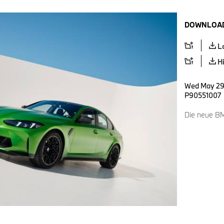
DOWNLOAD
L
H
Wed May 29 
P90551007
Die neue B