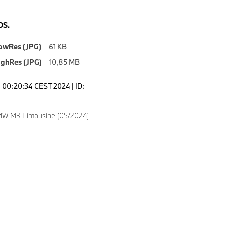
S.
owRes (JPG)
61 KB
ighRes (JPG)
10,85 MB
00:20:34 CEST 2024 | ID:
MW M3 Limousine (05/2024)