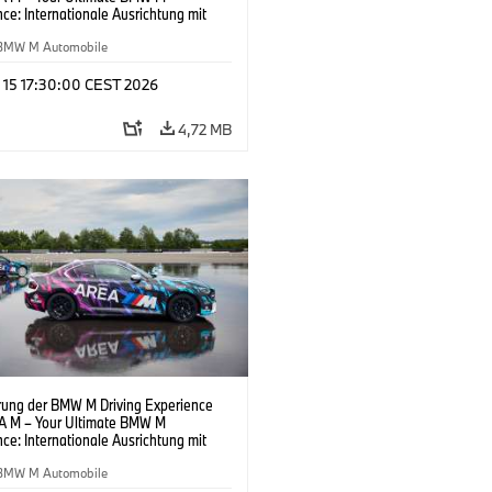
ce: Internationale Ausrichtung mit
amen, neuem Standort und neuen
sen.
BMW M Automobile
l 15 17:30:00 CEST 2026
4,72 MB
rung der BMW M Driving Experience
A M – Your Ultimate BMW M
ce: Internationale Ausrichtung mit
amen, neuem Standort und neuen
sen.
BMW M Automobile