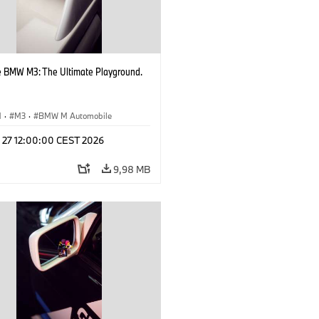
e BMW M3: The Ultimate Playground.
M
·
M3
·
BMW M Automobile
l 27 12:00:00 CEST 2026
9,98 MB