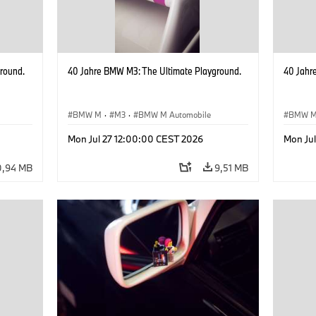
round.
40 Jahre BMW M3: The Ultimate Playground.
40 Jahr
BMW M
·
M3
·
BMW M Automobile
BMW 
Mon Jul 27 12:00:00 CEST 2026
Mon Ju
0,94 MB
9,51 MB