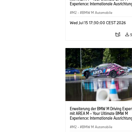
Experience: Internationale Ausrichtun
neuem Namen, neuem Standort und 
Erlebnissen.
M2
·
BMW M Automobile
Wed Jul 15 17:30:00 CEST 2026
Erweiterung der BMW M Driving Exper
mit AREA M – Your Ultimate BMW M
Experience: Internationale Ausrichtun
neuem Namen, neuem Standort und 
Erlebnissen.
M2
·
BMW M Automobile