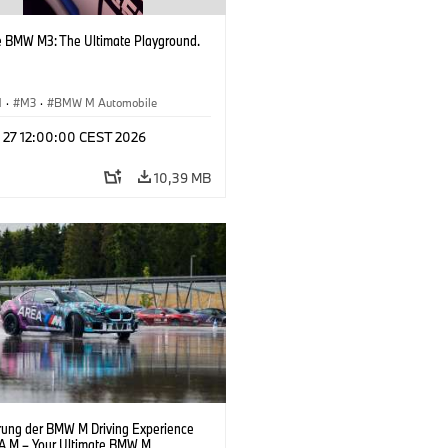
e BMW M3: The Ultimate Playground.
M
·
M3
·
BMW M Automobile
l 27 12:00:00 CEST 2026
10,39 MB
rung der BMW M Driving Experience
A M – Your Ultimate BMW M