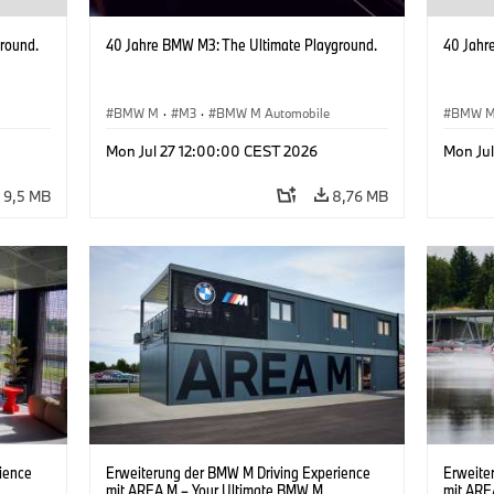
round.
40 Jahre BMW M3: The Ultimate Playground.
40 Jahr
BMW M
·
M3
·
BMW M Automobile
BMW 
Mon Jul 27 12:00:00 CEST 2026
Mon Ju
9,5 MB
8,76 MB
ience
Erweiterung der BMW M Driving Experience
Erweite
mit AREA M – Your Ultimate BMW M
mit ARE