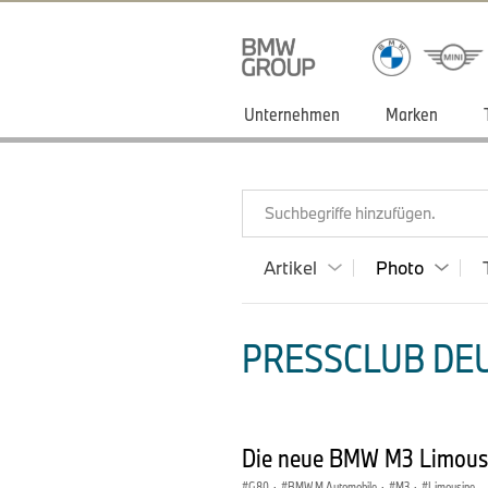
Unternehmen
Marken
Suchbegriffe hinzufügen.
Artikel
Photo
PRESSCLUB DEU
Die neue BMW M3 Limous
G80
·
BMW M Automobile
·
M3
·
Limousine