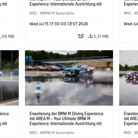
g mit
Experience: Internationale Ausrichtung mit
Experien
neuen
neuem Namen, neuem Standort und neuen
neuem N
Erlebnissen.
M2
·
BMW M Automobile
Erlebnis
M2
·
Wed Jul 15 17:30:00 CEST 2026
Wed Ju
9,08 MB
5,31 MB
ience
Erweiterung der BMW M Driving Experience
Erweite
mit AREA M – Your Ultimate BMW M
mit ARE
g mit
Experience: Internationale Ausrichtung mit
Experien
neuen
neuem Namen, neuem Standort und neuen
neuem N
Erlebnissen.
M2
·
BMW M Automobile
Erlebnis
M2
·