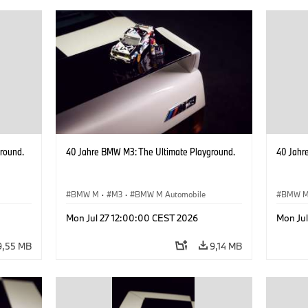
round.
40 Jahre BMW M3: The Ultimate Playground.
40 Jahr
BMW M
·
M3
·
BMW M Automobile
BMW 
Mon Jul 27 12:00:00 CEST 2026
Mon Ju
9,55 MB
9,14 MB