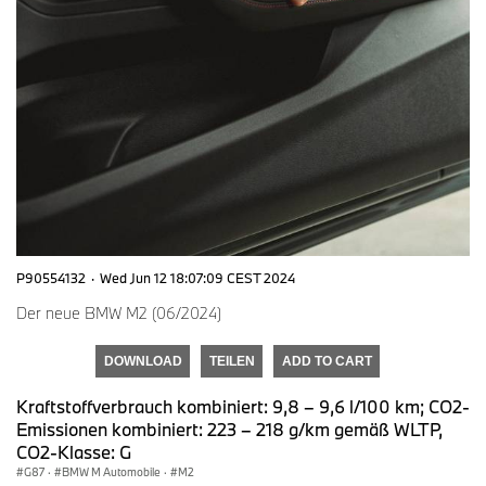
P90554132
·
Wed Jun 12 18:07:09 CEST 2024
Der neue BMW M2 (06/2024)
DOWNLOAD
TEILEN
ADD TO CART
Kraftstoffverbrauch kombiniert: 9,8 – 9,6 l/100 km; CO2-
Emissionen kombiniert: 223 – 218 g/km gemäß WLTP,
CO2-Klasse: G
G87
·
BMW M Automobile
·
M2