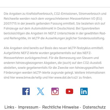
Die Angaben zu Kraftstoffverbrauch, CO2-Emissionen, Stromverbrauch und
Reichweite werden nach dem vorgeschriebenen Messverfahren VO (EU)
2007/715 in der jeweils geltenden Fassung ermittelt. Sie beziehen sich auf
Fahrzeuge auf dem Automobilmarkt in Deutschland. Bei Spannbreiten
berücksichtigen die Angaben im NEFZ Unterschiede in der gewählten Rad-
und Reifengröße, im WLTP die Auswirkungen jeglicher Sonderausstattung.
Alle Angaben sind bereits auf Basis des neuen WLTP-Testzyklus ermittelt.
Aufgeführte NEFZ-Werte wurden gegebenenfalls auf das NEFZ-
Messverfahren zurückgerechnet. Für die Bemessung von Steuern und
anderen fahrzeugbezogenen Abgaben, die (auch) auf den CO2-Ausstoß
abstellen, sowie gegebenenfalls für die Zwecke von fahrzeugspezifischen
Förderungen werden WLTP-Werte zugrunde gelegt. Weitere Informationen
sind hier www.bmw.de/wltp und hier www.dat.de/co2/ zu finden.
Links
Impressum
Rechtliche Hinweise
Datenschutz