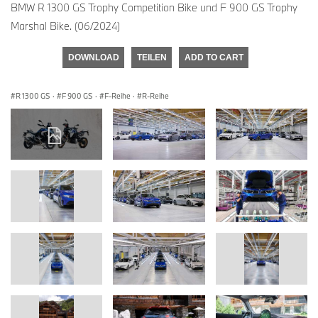
BMW R 1300 GS Trophy Competition Bike und F 900 GS Trophy
Marshal Bike. (06/2024)
DOWNLOAD
TEILEN
ADD TO CART
R 1300 GS
·
F 900 GS
·
F-Reihe
·
R-Reihe