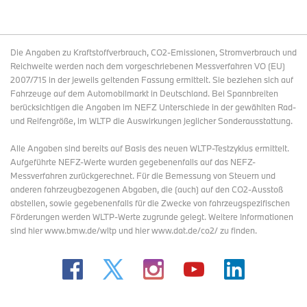
Die Angaben zu Kraftstoffverbrauch, CO2-Emissionen, Stromverbrauch und
Reichweite werden nach dem vorgeschriebenen Messverfahren VO (EU)
2007/715 in der jeweils geltenden Fassung ermittelt. Sie beziehen sich auf
Fahrzeuge auf dem Automobilmarkt in Deutschland. Bei Spannbreiten
berücksichtigen die Angaben im NEFZ Unterschiede in der gewählten Rad-
und Reifengröße, im WLTP die Auswirkungen jeglicher Sonderausstattung.
Alle Angaben sind bereits auf Basis des neuen WLTP-Testzyklus ermittelt.
Aufgeführte NEFZ-Werte wurden gegebenenfalls auf das NEFZ-
Messverfahren zurückgerechnet. Für die Bemessung von Steuern und
anderen fahrzeugbezogenen Abgaben, die (auch) auf den CO2-Ausstoß
abstellen, sowie gegebenenfalls für die Zwecke von fahrzeugspezifischen
Förderungen werden WLTP-Werte zugrunde gelegt. Weitere Informationen
sind hier www.bmw.de/wltp und hier www.dat.de/co2/ zu finden.