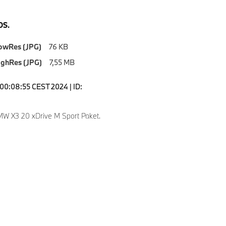
S.
owRes (JPG)
76 KB
ighRes (JPG)
7,55 MB
00:08:55 CEST 2024 | ID:
W X3 20 xDrive M Sport Paket.