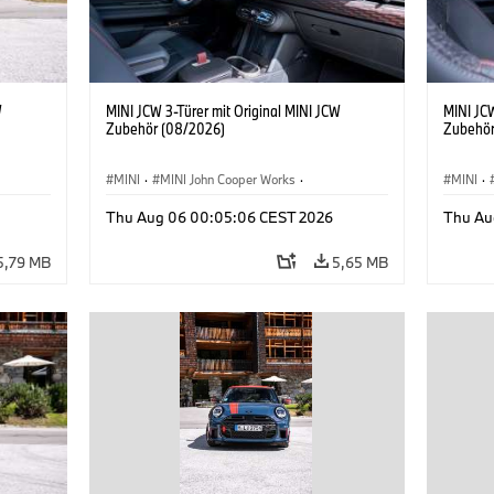
W
MINI JCW 3-Türer mit Original MINI JCW
MINI JCW
Zubehör (08/2026)
Zubehör
MINI
·
MINI John Cooper Works
·
MINI
·
John Cooper Works
·
John C
Thu Aug 06 00:05:06 CEST 2026
Thu Au
Sonderausstattungen, Zubehör
Sonder
5,79 MB
5,65 MB