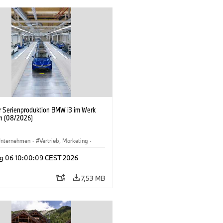
er Serienproduktion BMW i3 im Werk
n (08/2026)
nternehmen
·
Vertrieb, Marketing
·
tionswerke
·
Standorte
·
i3
·
BMW i
g 06 10:00:09 CEST 2026
7,53 MB