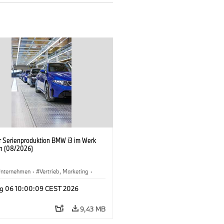
er Serienproduktion BMW i3 im Werk
n (08/2026)
nternehmen
·
Vertrieb, Marketing
·
tionswerke
·
Standorte
·
i3
·
BMW i
g 06 10:00:09 CEST 2026
9,43 MB