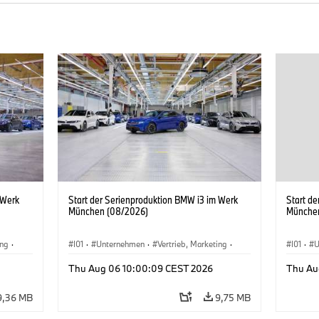
 Werk
Start der Serienproduktion BMW i3 im Werk
Start d
München (08/2026)
Münche
ing
·
I01
·
Unternehmen
·
Vertrieb, Marketing
·
I01
·
U
BMW i
Produktionswerke
·
Standorte
·
i3
·
BMW i
Produk
Thu Aug 06 10:00:09 CEST 2026
Thu Au
9,36 MB
9,75 MB