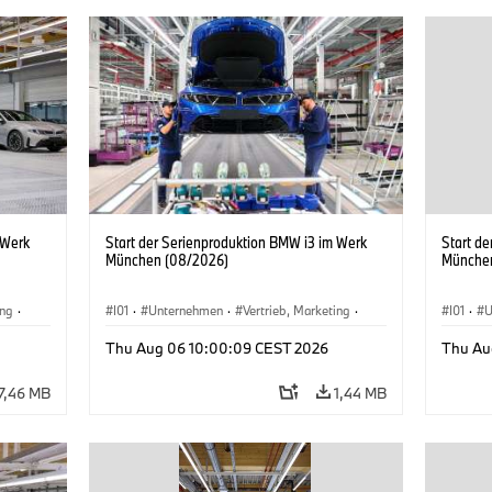
 Werk
Start der Serienproduktion BMW i3 im Werk
Start d
München (08/2026)
Münche
ing
·
I01
·
Unternehmen
·
Vertrieb, Marketing
·
I01
·
U
BMW i
Produktionswerke
·
Standorte
·
i3
·
BMW i
Produk
Thu Aug 06 10:00:09 CEST 2026
Thu Au
7,46 MB
1,44 MB