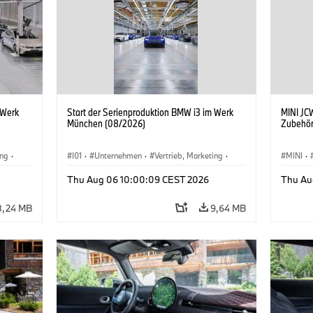
 Werk
Start der Serienproduktion BMW i3 im Werk
MINI JCW
München (08/2026)
Zubehör
ing
·
I01
·
Unternehmen
·
Vertrieb, Marketing
·
MINI
·
BMW i
Produktionswerke
·
Standorte
·
i3
·
BMW i
John C
Thu Aug 06 10:00:09 CEST 2026
Thu Au
Sonder
8,24 MB
9,64 MB