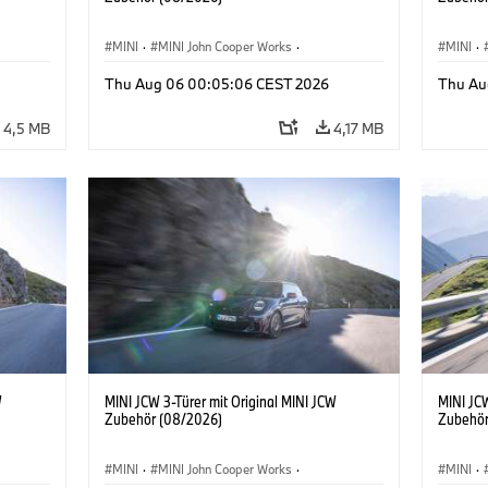
MINI
·
MINI John Cooper Works
·
MINI
·
John Cooper Works
·
John C
Thu Aug 06 00:05:06 CEST 2026
Thu Au
Sonderausstattungen, Zubehör
Sonder
4,5 MB
4,17 MB
W
MINI JCW 3-Türer mit Original MINI JCW
MINI JCW
Zubehör (08/2026)
Zubehör
MINI
·
MINI John Cooper Works
·
MINI
·