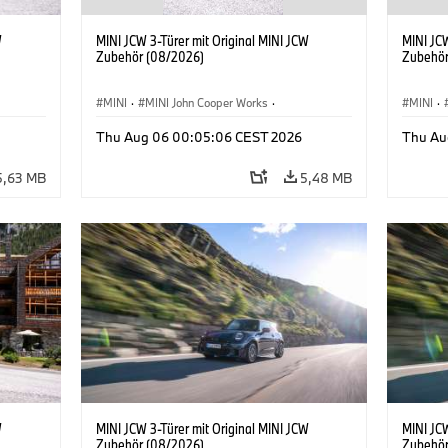
W
MINI JCW 3-Türer mit Original MINI JCW
MINI JCW
Zubehör (08/2026)
Zubehör
MINI
·
MINI John Cooper Works
·
MINI
·
John Cooper Works
·
John C
Thu Aug 06 00:05:06 CEST 2026
Thu Au
Sonderausstattungen, Zubehör
Sonder
5,63 MB
5,48 MB
W
MINI JCW 3-Türer mit Original MINI JCW
MINI JCW
Zubehör (08/2026)
Zubehör