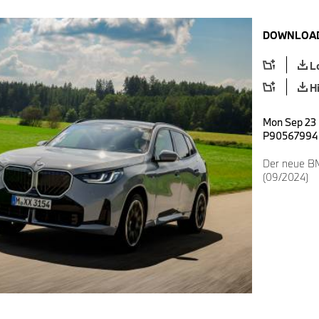
DOWNLOAD
L
H
Mon Sep 23 
P90567994
Der neue BM
(09/2024)