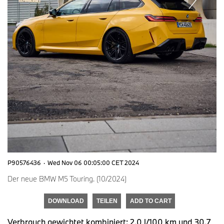
P90576436
·
Wed Nov 06 00:05:00 CET 2024
Der neue BMW M5 Touring. (10/2024)
DOWNLOAD
TEILEN
ADD TO CART
Verbrauch gewichtet kombiniert: 2,0 l/100 km und 30,7