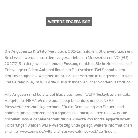
WEITERE ERGEBNISSE
Die Angaben zu Kraftstoffverbrauch, CO2-Emissionen, Stromverbrauch und
Reichweite werden nach dem vorgeschriebenen Messverfahren VO (EU)
2007/715 in der jeweils geltenden Fassung ermittelt. Sie beziehen sich auf
Fahrzeuge auf dem Automobilmarkt in Deutschland. Bei Spannbreiten
berücksichtigen die Angaben im NEFZ Unterschiede in der gewählten Rad-
und Reifengröße, im WLTP die Auswirkungen jeglicher Sonderausstattung.
Alle Angaben sind bereits auf Basis des neuen WLTP-Testzyklus ermittelt.
Aufgeführte NEFZ-Werte wurden gegebenenfalls auf das NEFZ-
Messverfahren zurückgerechnet. Für die Bemessung von Steuern und
anderen fahrzeugbezogenen Abgaben, die (auch) auf den CO2-Ausstoß
abstellen, sowie gegebenenfalls für die Zwecke von fahrzeugspezifischen
Förderungen werden WLTP-Werte zugrunde gelegt. Weitere Informationen
sind hier www.bmw.de/wltp und hier www.dat.de/co2/ zu finden.