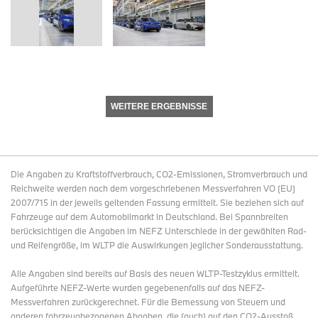
WEITERE ERGEBNISSE
Die Angaben zu Kraftstoffverbrauch, CO2-Emissionen, Stromverbrauch und
Reichweite werden nach dem vorgeschriebenen Messverfahren VO (EU)
2007/715 in der jeweils geltenden Fassung ermittelt. Sie beziehen sich auf
Fahrzeuge auf dem Automobilmarkt in Deutschland. Bei Spannbreiten
berücksichtigen die Angaben im NEFZ Unterschiede in der gewählten Rad-
und Reifengröße, im WLTP die Auswirkungen jeglicher Sonderausstattung.
Alle Angaben sind bereits auf Basis des neuen WLTP-Testzyklus ermittelt.
Aufgeführte NEFZ-Werte wurden gegebenenfalls auf das NEFZ-
Messverfahren zurückgerechnet. Für die Bemessung von Steuern und
anderen fahrzeugbezogenen Abgaben, die (auch) auf den CO2-Ausstoß