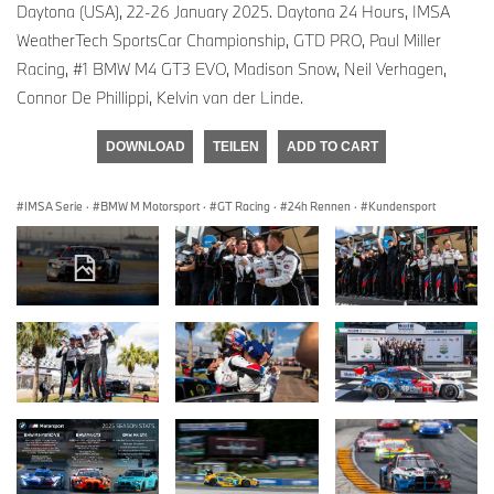
Daytona (USA), 22-26 January 2025. Daytona 24 Hours, IMSA
WeatherTech SportsCar Championship, GTD PRO, Paul Miller
Racing, #1 BMW M4 GT3 EVO, Madison Snow, Neil Verhagen,
Connor De Phillippi, Kelvin van der Linde.
DOWNLOAD
TEILEN
ADD TO CART
IMSA Serie
·
BMW M Motorsport
·
GT Racing
·
24h Rennen
·
Kundensport