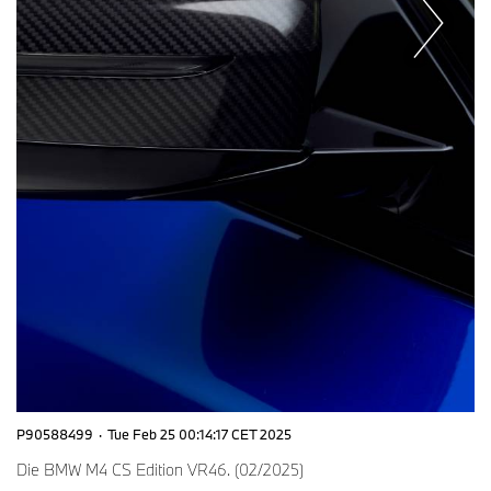
P90588499
·
Tue Feb 25 00:14:17 CET 2025
Die BMW M4 CS Edition VR46. (02/2025)