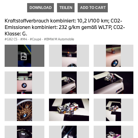
DOWNLOAD
TEILEN
ADD TO CART
Kraftstoffverbrauch kombiniert: 10,2 l/100 km; CO2-
Emissionen kombiniert: 232 g/km gemäß WLTP, CO2-
Klasse: G.
G82 CS
·
M4
·
Coupé
·
BMW M Automobile