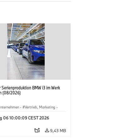
er Serienproduktion BMW i3 im Werk
n (08/2026)
nternehmen
·
Vertrieb, Marketing
·
tionswerke
·
Standorte
·
i3
·
BMW i
g 06 10:00:09 CEST 2026
9,43 MB