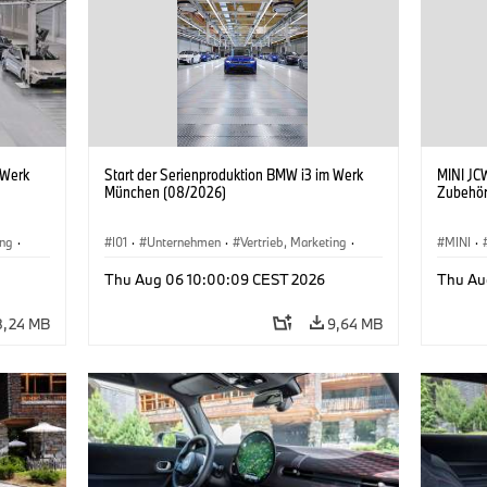
 Werk
Start der Serienproduktion BMW i3 im Werk
MINI JCW
München (08/2026)
Zubehör
ing
·
I01
·
Unternehmen
·
Vertrieb, Marketing
·
MINI
·
BMW i
Produktionswerke
·
Standorte
·
i3
·
BMW i
John C
Thu Aug 06 10:00:09 CEST 2026
Thu Au
Sonder
8,24 MB
9,64 MB