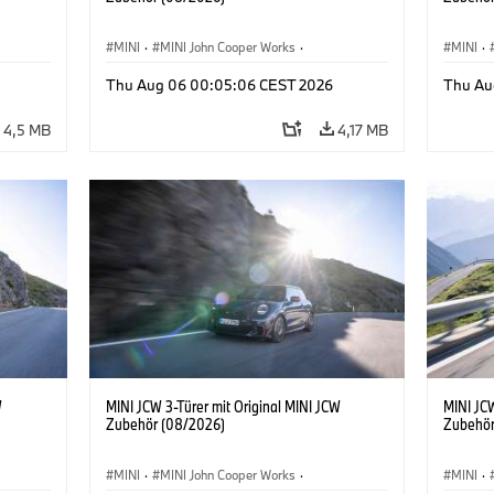
MINI
·
MINI John Cooper Works
·
MINI
·
John Cooper Works
·
John C
Thu Aug 06 00:05:06 CEST 2026
Thu Au
Sonderausstattungen, Zubehör
Sonder
4,5 MB
4,17 MB
W
MINI JCW 3-Türer mit Original MINI JCW
MINI JCW
Zubehör (08/2026)
Zubehör
MINI
·
MINI John Cooper Works
·
MINI
·