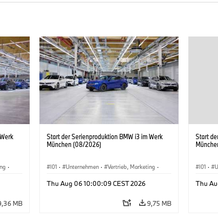
 Werk
Start der Serienproduktion BMW i3 im Werk
Start d
München (08/2026)
Münche
ing
·
I01
·
Unternehmen
·
Vertrieb, Marketing
·
I01
·
U
BMW i
Produktionswerke
·
Standorte
·
i3
·
BMW i
Produk
Thu Aug 06 10:00:09 CEST 2026
Thu Au
9,36 MB
9,75 MB