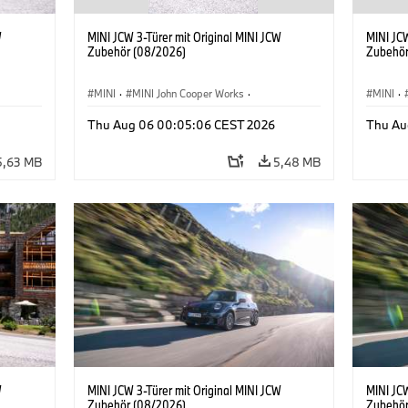
W
MINI JCW 3-Türer mit Original MINI JCW
MINI JCW
Zubehör (08/2026)
Zubehör
MINI
·
MINI John Cooper Works
·
MINI
·
John Cooper Works
·
John C
Thu Aug 06 00:05:06 CEST 2026
Thu Au
Sonderausstattungen, Zubehör
Sonder
5,63 MB
5,48 MB
W
MINI JCW 3-Türer mit Original MINI JCW
MINI JCW
Zubehör (08/2026)
Zubehör