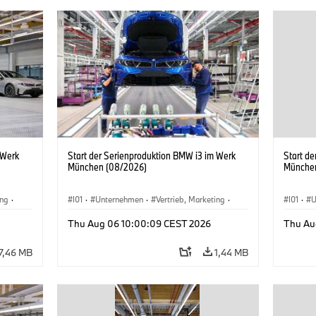
 Werk
Start der Serienproduktion BMW i3 im Werk
Start d
München (08/2026)
Münche
ing
·
I01
·
Unternehmen
·
Vertrieb, Marketing
·
I01
·
U
BMW i
Produktionswerke
·
Standorte
·
i3
·
BMW i
Produk
Thu Aug 06 10:00:09 CEST 2026
Thu Au
7,46 MB
1,44 MB