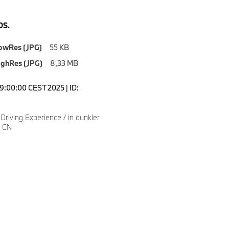
S.
owRes (JPG)
55 KB
ighRes (JPG)
8,33 MB
19:00:00 CEST 2025 | ID:
riving Experience / in dunkler
/ CN