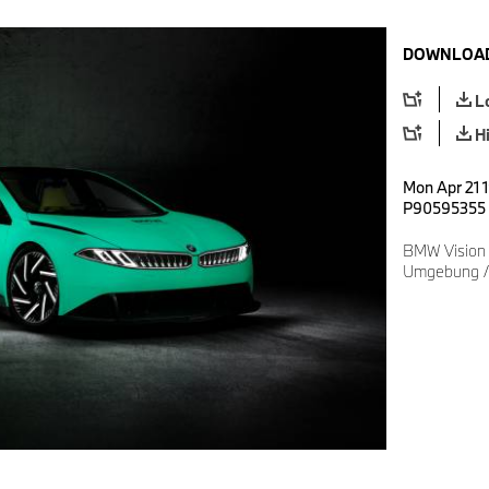
DOWNLOAD
L
H
Mon Apr 21 
P90595355
BMW Vision D
Umgebung 