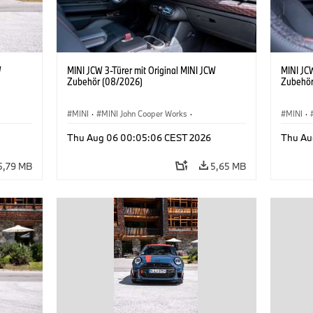
W
MINI JCW 3-Türer mit Original MINI JCW
MINI JCW
Zubehör (08/2026)
Zubehör
MINI
·
MINI John Cooper Works
·
MINI
·
John Cooper Works
·
John C
Thu Aug 06 00:05:06 CEST 2026
Thu Au
Sonderausstattungen, Zubehör
Sonder
5,79 MB
5,65 MB