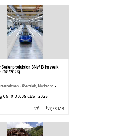
er Serienproduktion BMW i3 im Werk
n (08/2026)
nternehmen
·
Vertrieb, Marketing
·
tionswerke
·
Standorte
·
i3
·
BMW i
g 06 10:00:09 CEST 2026
7,53 MB