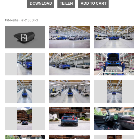
DOWNLOAD
TEILEN
ADD TO CART
R-Reihe
·
R 1300 RT