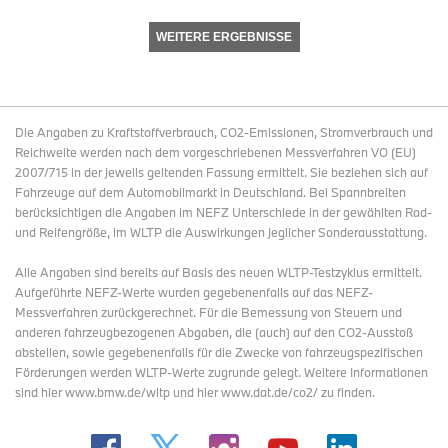
WEITERE ERGEBNISSE
Die Angaben zu Kraftstoffverbrauch, CO2-Emissionen, Stromverbrauch und
Reichweite werden nach dem vorgeschriebenen Messverfahren VO (EU)
2007/715 in der jeweils geltenden Fassung ermittelt. Sie beziehen sich auf
Fahrzeuge auf dem Automobilmarkt in Deutschland. Bei Spannbreiten
berücksichtigen die Angaben im NEFZ Unterschiede in der gewählten Rad-
und Reifengröße, im WLTP die Auswirkungen jeglicher Sonderausstattung.
Alle Angaben sind bereits auf Basis des neuen WLTP-Testzyklus ermittelt.
Aufgeführte NEFZ-Werte wurden gegebenenfalls auf das NEFZ-
Messverfahren zurückgerechnet. Für die Bemessung von Steuern und
anderen fahrzeugbezogenen Abgaben, die (auch) auf den CO2-Ausstoß
abstellen, sowie gegebenenfalls für die Zwecke von fahrzeugspezifischen
Förderungen werden WLTP-Werte zugrunde gelegt. Weitere Informationen
sind hier www.bmw.de/wltp und hier www.dat.de/co2/ zu finden.