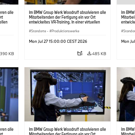
ren alle
Im BMW Group Werk Woodruff absolvieren alle
Im BMW 
rt
Mitarbeitenden der Fertigung ein vor Ort
Mitarbei
ellen
entwickeltes VR-Training. In einer virtuellen
entwicke
en
Fabrik können sie die Abläufe der realen
Fabrik k
6)
Produktion realitätsnah üben. (07/2026)
Standorte
·
Produktionswerke
Produkti
Stando
Mon Jul 27 15:00:00 CEST 2026
Mon Ju
390 KB
485 KB
ren alle
Im BMW Group Werk Woodruff absolvieren alle
Im BMW 
rt
Mitarbeitenden der Fertigung ein vor Ort
Mitarbei