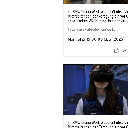
Im BMW Group Werk Woodruff absolvie
Mitarbeitenden der Fertigung ein vor O
entwickeltes VR-Training. In einer virtu
Fabrik können sie die Abläufe der real
Produktion realitätsnah üben. (07/202
Standorte
·
Produktionswerke
Mon Jul 27 15:00:00 CEST 2026
Im BMW Group Werk Woodruff absolvie
Mitarbeitenden der Fertigung ein vor O