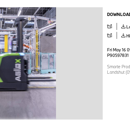
DOWNLOAD
L
H
Fri May 16 
P90597831
Smarte Prod
Landshut (0