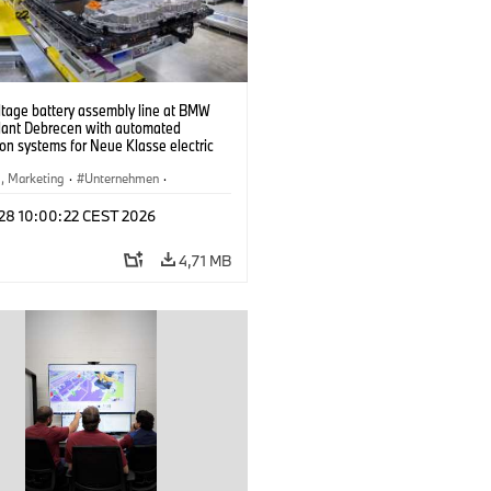
ltage battery assembly line at BMW
lant Debrecen with automated
on systems for Neue Klasse electric
. (07/2026)
b, Marketing
·
Unternehmen
·
tionswerke
·
Standorte
 28 10:00:22 CEST 2026
4,71 MB