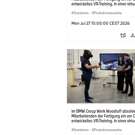
entwickeltes VR-Training. In einer virtu
Fabrik können sie die Abläufe der real
Produktion realitätsnah üben. (07/202
Standorte
·
Produktionswerke
Mon Jul 27 15:00:00 CEST 2026
Im BMW Group Werk Woodruff absolvie
Mitarbeitenden der Fertigung ein vor O
entwickeltes VR-Training. In einer virtu
Fabrik können sie die Abläufe der real
Produktion realitätsnah üben. (07/202
Standorte
·
Produktionswerke