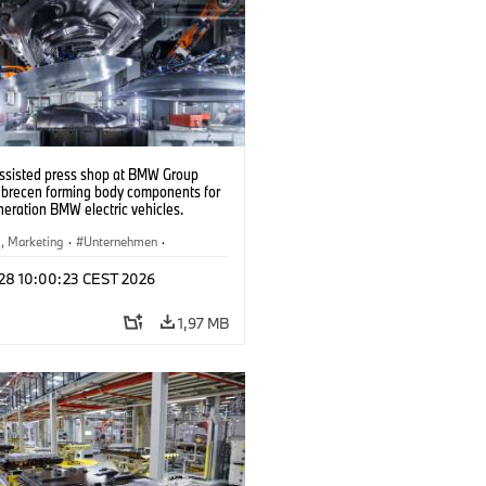
ssisted press shop at BMW Group
ebrecen forming body components for
eration BMW electric vehicles.
6)
b, Marketing
·
Unternehmen
·
tionswerke
·
Standorte
 28 10:00:23 CEST 2026
1,97 MB