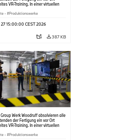
ltes VR-Training. In einer virtuellen
önnen sie die Abläufe der realen
on realitätsnah üben. (07/2026)
rte
·
Produktionswerke
l 27 15:00:00 CEST 2026
387 KB
Group Werk Woodruff absolvieren alle
tenden der Fertigung ein vor Ort
ltes VR-Training. In einer virtuellen
önnen sie die Abläufe der realen
on realitätsnah üben. (07/2026)
rte
·
Produktionswerke