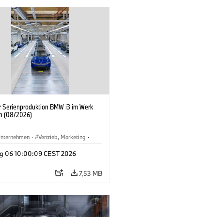
er Serienproduktion BMW i3 im Werk
n (08/2026)
nternehmen
·
Vertrieb, Marketing
·
tionswerke
·
Standorte
·
i3
·
BMW i
g 06 10:00:09 CEST 2026
7,53 MB