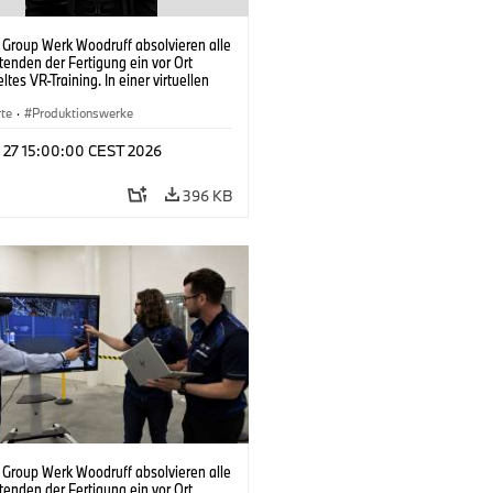
Group Werk Woodruff absolvieren alle
tenden der Fertigung ein vor Ort
ltes VR-Training. In einer virtuellen
önnen sie die Abläufe der realen
on realitätsnah üben. (07/2026)
rte
·
Produktionswerke
l 27 15:00:00 CEST 2026
396 KB
Group Werk Woodruff absolvieren alle
tenden der Fertigung ein vor Ort