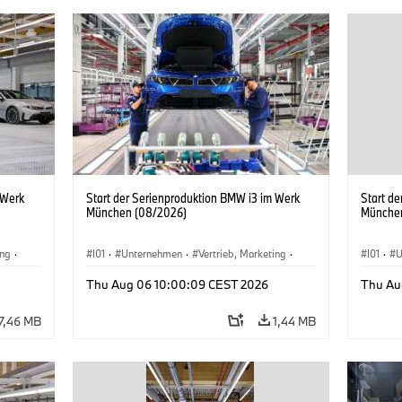
 Werk
Start der Serienproduktion BMW i3 im Werk
Start d
München (08/2026)
Münche
ing
·
I01
·
Unternehmen
·
Vertrieb, Marketing
·
I01
·
U
BMW i
Produktionswerke
·
Standorte
·
i3
·
BMW i
Produk
Thu Aug 06 10:00:09 CEST 2026
Thu Au
7,46 MB
1,44 MB