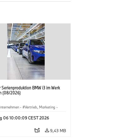
er Serienproduktion BMW i3 im Werk
n (08/2026)
nternehmen
·
Vertrieb, Marketing
·
tionswerke
·
Standorte
·
i3
·
BMW i
g 06 10:00:09 CEST 2026
9,43 MB