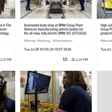
 in Fire
Automated body shop at BMW Group Plant
High-vo
recen
Debrecen manufacturing vehicle bodies for
Group P
nology.
the all-new, fully electric BMW iX3. (07/2026)
producti
vehicles
Vertrieb, Marketing
·
Unternehmen
·
Vertrie
Produktionswerke
·
Standorte
Produk
Tue Jul 28 10:00:23 CEST 2026
Tue Jul
2,12 MB
2,49 MB