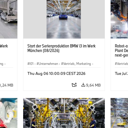
 Werk
Start der Serienproduktion BMW i3 im Werk
Robot-a
München (08/2026)
Plant D
next-gen
(07/202
ing
·
I01
·
Unternehmen
·
Vertrieb, Marketing
·
Vertrie
BMW i
Produktionswerke
·
Standorte
·
i3
·
BMW i
Produk
Thu Aug 06 10:00:09 CEST 2026
Tue Jul
8,24 MB
9,64 MB