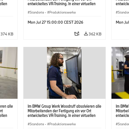
ellen
entwickeltes VR-Training. In einer virtuellen
entwicke
en
Fabrik können sie die Abläufe der realen
Fabrik k
6)
Produktion realitätsnah üben. (07/2026)
Standorte
·
Produktionswerke
Produkti
Stando
Mon Jul 27 15:00:00 CEST 2026
Mon Ju
374 KB
362 KB
ren alle
Im BMW Group Werk Woodruff absolvieren alle
Im BMW 
rt
Mitarbeitenden der Fertigung ein vor Ort
Mitarbei
ellen
entwickeltes VR-Training. In einer virtuellen
entwicke
en
Fabrik können sie die Abläufe der realen
Fabrik k
6)
Produktion realitätsnah üben. (07/2026)
Standorte
·
Produktionswerke
Produkti
Stando