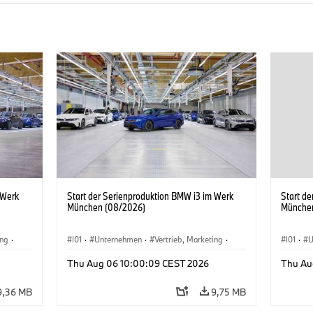
 Werk
Start der Serienproduktion BMW i3 im Werk
Start d
München (08/2026)
Münche
ing
·
I01
·
Unternehmen
·
Vertrieb, Marketing
·
I01
·
U
BMW i
Produktionswerke
·
Standorte
·
i3
·
BMW i
Produk
Thu Aug 06 10:00:09 CEST 2026
Thu Au
9,36 MB
9,75 MB