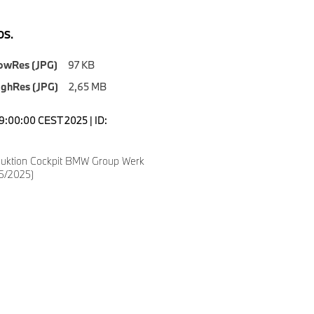
S.
owRes (JPG)
97 KB
ighRes (JPG)
2,65 MB
09:00:00 CEST 2025 | ID:
uktion Cockpit BMW Group Werk
5/2025)