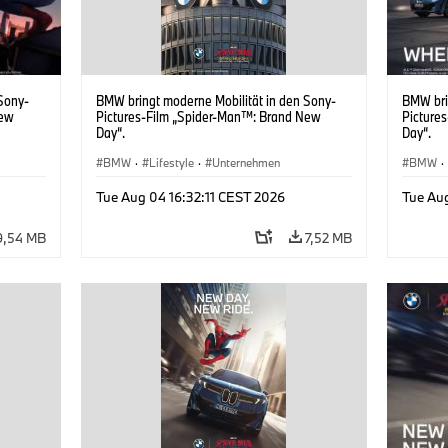
Sony-
BMW bringt moderne Mobilität in den Sony-
BMW bri
New
Pictures-Film „Spider-Man™: Brand New
Picture
Day“.
Day“.
BMW
·
Lifestyle
·
Unternehmen
BMW
·
Tue Aug 04 16:32:11 CEST 2026
Tue Au
9,54 MB
7,52 MB