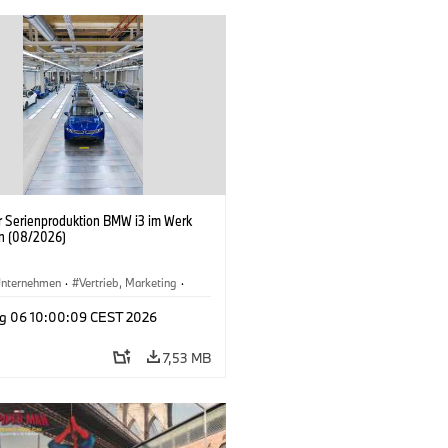
er Serienproduktion BMW i3 im Werk
n (08/2026)
nternehmen
·
Vertrieb, Marketing
·
tionswerke
·
Standorte
·
i3
·
BMW i
g 06 10:00:09 CEST 2026
7,53 MB