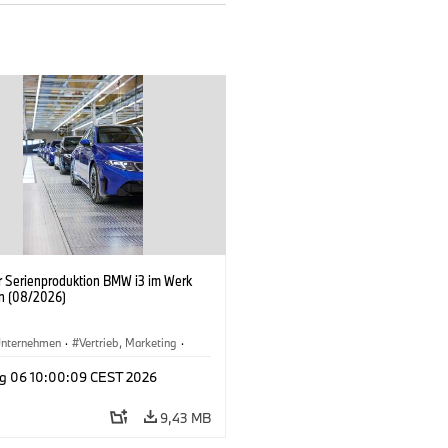
er Serienproduktion BMW i3 im Werk
n (08/2026)
nternehmen
·
Vertrieb, Marketing
·
tionswerke
·
Standorte
·
i3
·
BMW i
g 06 10:00:09 CEST 2026
9,43 MB