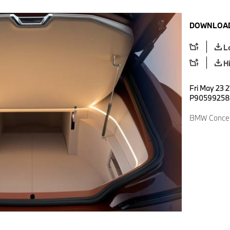
DOWNLOAD
L
H
Fri May 23 2
P90599258
BMW Concept