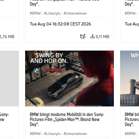
Day“.
Day“.
BMW
·
Lifestyle
·
Unternehmen
BMW
·
Tue Aug 04 16:32:08 CEST 2026
Tue Au
11,76 MB
9,11 MB
Sony-
BMW bringt moderne Mobilität in den Sony-
BMW bri
New
Pictures-Film „Spider-Man™: Brand New
Picture
Day“.
Day“.
BMW
·
Lifestyle
·
Unternehmen
BMW
·