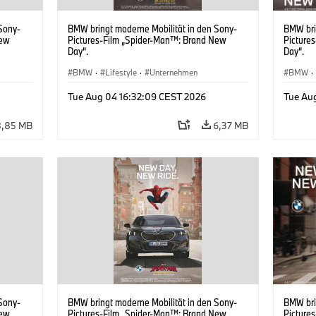
Sony-
BMW bringt moderne Mobilität in den Sony-
BMW bri
New
Pictures-Film „Spider-Man™: Brand New
Picture
Day“.
Day“.
BMW
·
Lifestyle
·
Unternehmen
BMW
·
Tue Aug 04 16:32:09 CEST 2026
Tue Au
8,85 MB
6,37 MB
Sony-
BMW bringt moderne Mobilität in den Sony-
BMW bri
New
Pictures-Film „Spider-Man™: Brand New
Picture