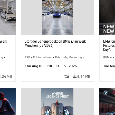
 Werk
Start der Serienproduktion BMW i3 im Werk
BMW bri
München (08/2026)
Picture
Day“.
ing
·
I01
·
Unternehmen
·
Vertrieb, Marketing
·
BMW
·
BMW i
Produktionswerke
·
Standorte
·
i3
·
BMW i
Thu Aug 06 10:00:09 CEST 2026
Tue Au
8,24 MB
9,64 MB