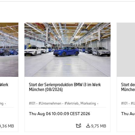
 Werk
Start der Serienproduktion BMW i3 im Werk
Start d
München (08/2026)
Münche
ing
·
I01
·
Unternehmen
·
Vertrieb, Marketing
·
I01
·
U
BMW i
Produktionswerke
·
Standorte
·
i3
·
BMW i
Produk
Thu Aug 06 10:00:09 CEST 2026
Thu Au
9,36 MB
9,75 MB