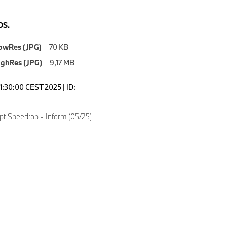
S.
owRes (JPG)
70 KB
ighRes (JPG)
9,17 MB
1:30:00 CEST 2025 | ID:
 Speedtop - Inform (05/25)