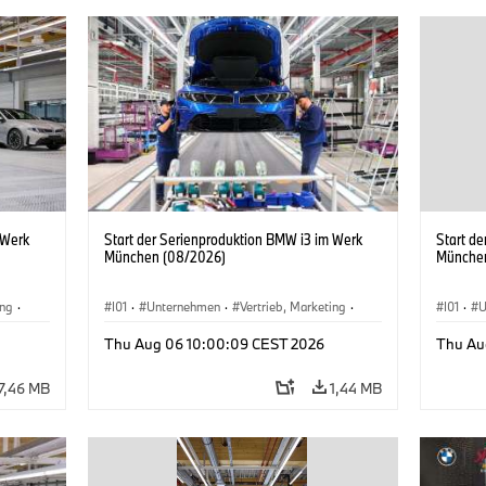
 Werk
Start der Serienproduktion BMW i3 im Werk
Start d
München (08/2026)
Münche
ing
·
I01
·
Unternehmen
·
Vertrieb, Marketing
·
I01
·
U
BMW i
Produktionswerke
·
Standorte
·
i3
·
BMW i
Produk
Thu Aug 06 10:00:09 CEST 2026
Thu Au
7,46 MB
1,44 MB