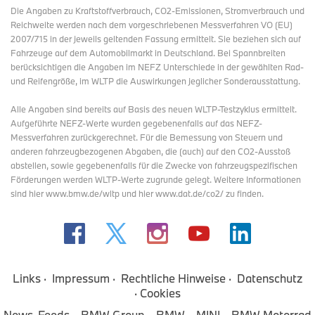
Die Angaben zu Kraftstoffverbrauch, CO2-Emissionen, Stromverbrauch und
Reichweite werden nach dem vorgeschriebenen Messverfahren VO (EU)
2007/715 in der jeweils geltenden Fassung ermittelt. Sie beziehen sich auf
Fahrzeuge auf dem Automobilmarkt in Deutschland. Bei Spannbreiten
berücksichtigen die Angaben im NEFZ Unterschiede in der gewählten Rad-
und Reifengröße, im WLTP die Auswirkungen jeglicher Sonderausstattung.
Alle Angaben sind bereits auf Basis des neuen WLTP-Testzyklus ermittelt.
Aufgeführte NEFZ-Werte wurden gegebenenfalls auf das NEFZ-
Messverfahren zurückgerechnet. Für die Bemessung von Steuern und
anderen fahrzeugbezogenen Abgaben, die (auch) auf den CO2-Ausstoß
abstellen, sowie gegebenenfalls für die Zwecke von fahrzeugspezifischen
Förderungen werden WLTP-Werte zugrunde gelegt. Weitere Informationen
sind hier www.bmw.de/wltp und hier www.dat.de/co2/ zu finden.
Links
Impressum
Rechtliche Hinweise
Datenschutz
Cookies
News-Feeds
BMW Group
BMW
MINI
BMW Motorrad