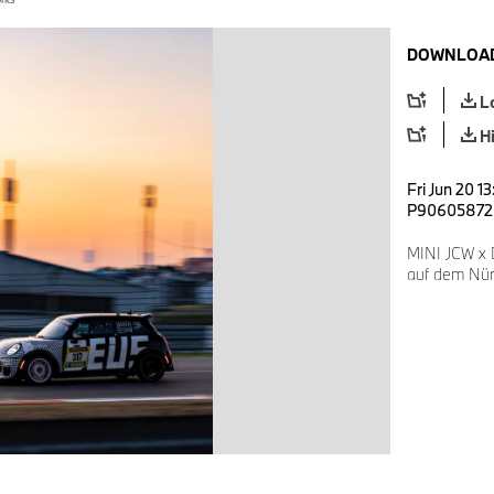
DOWNLOAD
L
H
Fri Jun 20 1
P90605872
MINI JCW x
auf dem Nür