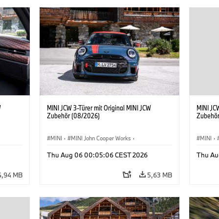
W
MINI JCW 3-Türer mit Original MINI JCW
MINI JCW
Zubehör (08/2026)
Zubehör
MINI
·
MINI John Cooper Works
·
MINI
·
John Cooper Works
·
John C
Thu Aug 06 00:05:06 CEST 2026
Thu Au
Sonderausstattungen, Zubehör
Sonder
4,94 MB
5,63 MB