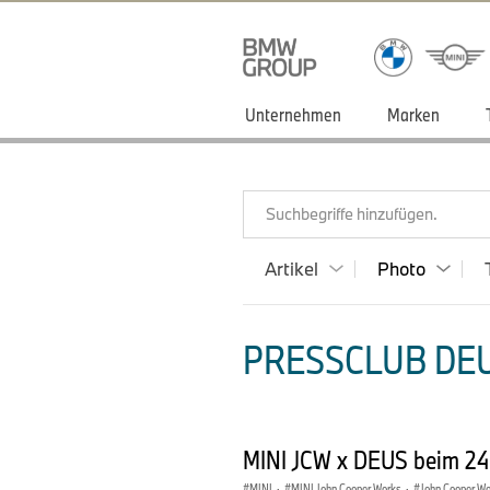
Unternehmen
Marken
Suchbegriffe hinzufügen.
Artikel
Photo
PRESSCLUB DEU
MINI JCW x DEUS beim 24
MINI
·
MINI John Cooper Works
·
John Cooper W