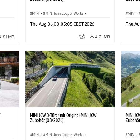
MINI
·
MINI John Cooper Works
·
MINI
·
John Cooper Works
·
John C
Thu Aug 06 00:05:05 CEST 2026
Thu Au
Sonderausstattungen, Zubehör
Sonder
4,81 MB
4,21 MB
W
MINI JCW 3-Türer mit Original MINI JCW
MINI JCW
Zubehör (08/2026)
Zubehör
MINI
·
MINI John Cooper Works
·
MINI
·