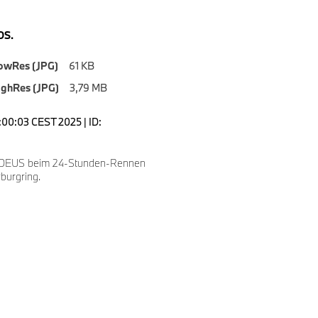
S.
owRes (JPG)
61 KB
ighRes (JPG)
3,79 MB
3:00:03 CEST 2025 | ID:
 DEUS beim 24-Stunden-Rennen
burgring.