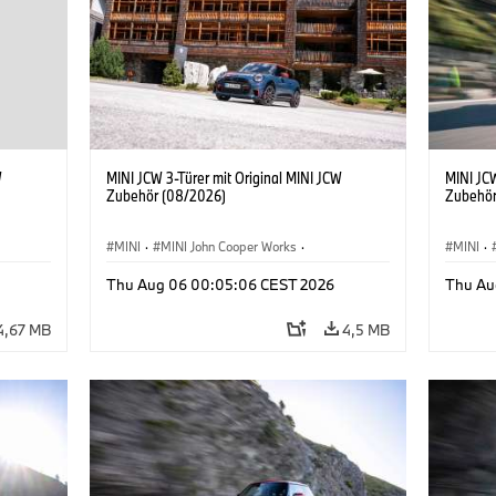
W
MINI JCW 3-Türer mit Original MINI JCW
MINI JCW
Zubehör (08/2026)
Zubehör
MINI
·
MINI John Cooper Works
·
MINI
·
John Cooper Works
·
John C
Thu Aug 06 00:05:06 CEST 2026
Thu Au
Sonderausstattungen, Zubehör
Sonder
4,67 MB
4,5 MB