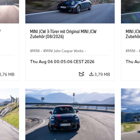
W
MINI JCW 3-Türer mit Original MINI JCW
MINI JCW
Zubehör (08/2026)
Zubehör
MINI
·
MINI John Cooper Works
·
MINI
·
John Cooper Works
·
John C
Thu Aug 06 00:05:06 CEST 2026
Thu Au
Sonderausstattungen, Zubehör
Sonder
3,76 MB
3,79 MB