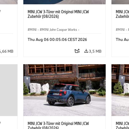
W
MINI JCW 3-Türer mit Original MINI JCW
MINI JCW
Zubehör (08/2026)
Zubehör
MINI
·
MINI John Cooper Works
·
MINI
·
John Cooper Works
·
John C
Thu Aug 06 00:05:06 CEST 2026
Thu Au
Sonderausstattungen, Zubehör
Sonder
4,66 MB
3,5 MB
W
MINI JCW 3-Türer mit Original MINI JCW
MINI JCW
Zubehör (08/2026)
Zubehör