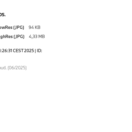
S.
owRes (JPG)
94 KB
ighRes (JPG)
4,33 MB
1:26:31 CEST 2025 | ID:
oud. (06/2025)