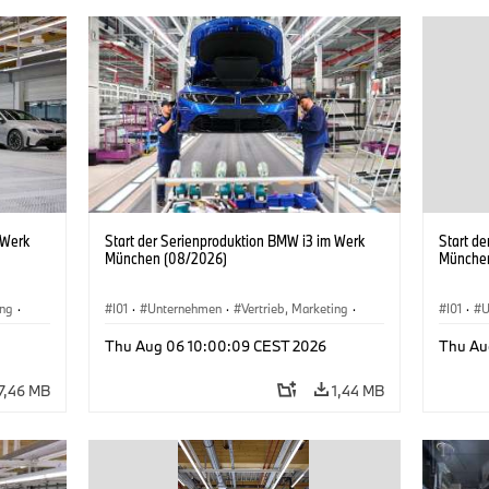
 Werk
Start der Serienproduktion BMW i3 im Werk
Start d
München (08/2026)
Münche
ing
·
I01
·
Unternehmen
·
Vertrieb, Marketing
·
I01
·
U
BMW i
Produktionswerke
·
Standorte
·
i3
·
BMW i
Produk
Thu Aug 06 10:00:09 CEST 2026
Thu Au
7,46 MB
1,44 MB