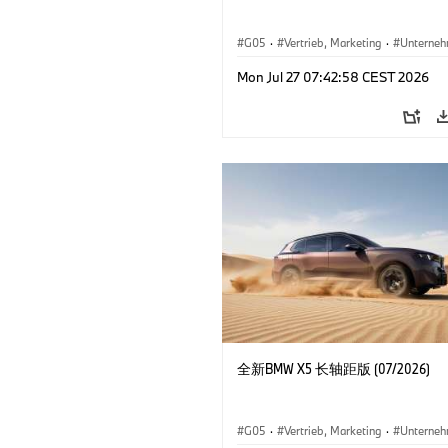
G05
·
Vertrieb, Marketing
·
Unterne
X5
Mon Jul 27 07:42:58 CEST 2026
全新BMW X5 长轴距版 (07/2026)
G05
·
Vertrieb, Marketing
·
Unterne