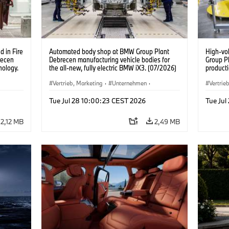
 in Fire
Automated body shop at BMW Group Plant
High-vo
recen
Debrecen manufacturing vehicle bodies for
Group P
nology.
the all-new, fully electric BMW iX3. (07/2026)
producti
vehicles
Vertrieb, Marketing
·
Unternehmen
·
Vertrie
Produktionswerke
·
Standorte
Produk
Tue Jul 28 10:00:23 CEST 2026
Tue Jul
2,12 MB
2,49 MB