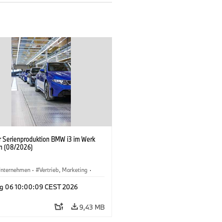
er Serienproduktion BMW i3 im Werk
n (08/2026)
nternehmen
·
Vertrieb, Marketing
·
tionswerke
·
Standorte
·
i3
·
BMW i
g 06 10:00:09 CEST 2026
9,43 MB