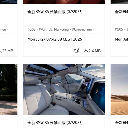
全新BMW X5 长轴距版 (07/2026)
全新BMW
hmen
·
G05
·
Vertrieb, Marketing
·
Unternehmen
·
G05
·
X5
X5
Mon Jul 27 07:42:59 CEST 2026
Mon Ju
3,23 MB
2,4 MB
全新BMW X5 长轴距版 (07/2026)
全新BMW