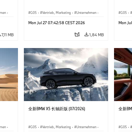
hmen
·
G05
·
Vertrieb, Marketing
·
Unternehmen
·
G05
·
X5
X5
Mon Jul 27 07:42:58 CEST 2026
Mon Ju
7,11 MB
1,84 MB
全新BMW X5 长轴距版 (07/2026)
全新BMW
hmen
·
G05
·
Vertrieb, Marketing
·
Unternehmen
·
G05
·