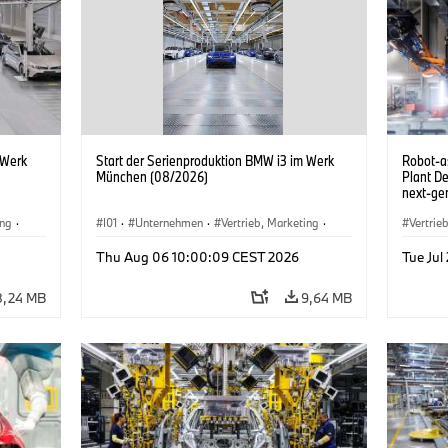
 Werk
Start der Serienproduktion BMW i3 im Werk
Robot-a
München (08/2026)
Plant D
next-gen
(07/202
ing
·
I01
·
Unternehmen
·
Vertrieb, Marketing
·
Vertrie
BMW i
Produktionswerke
·
Standorte
·
i3
·
BMW i
Produk
Thu Aug 06 10:00:09 CEST 2026
Tue Jul
8,24 MB
9,64 MB