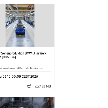
er Serienproduktion BMW i3 im Werk
n (08/2026)
nternehmen
·
Vertrieb, Marketing
·
tionswerke
·
Standorte
·
i3
·
BMW i
g 06 10:00:09 CEST 2026
7,53 MB