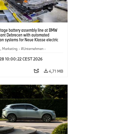
ltage battery assembly line at BMW
lant Debrecen with automated
on systems for Neue Klasse electric
. (07/2026)
b, Marketing
·
Unternehmen
·
tionswerke
·
Standorte
 28 10:00:22 CEST 2026
4,71 MB