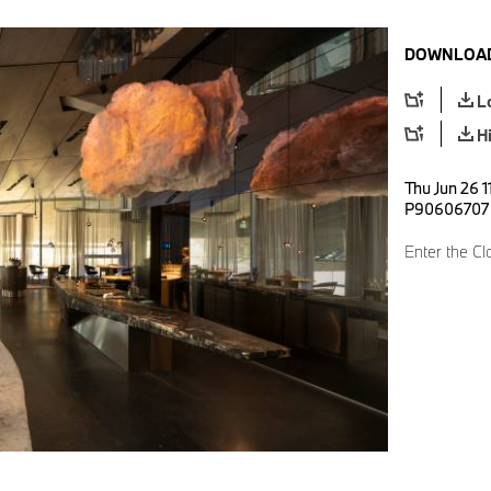
DOWNLOAD
L
H
Thu Jun 26 1
P90606707
Enter the Cl