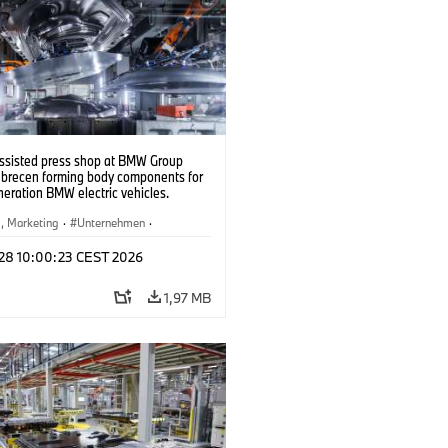
ssisted press shop at BMW Group
ebrecen forming body components for
eration BMW electric vehicles.
6)
b, Marketing
·
Unternehmen
·
tionswerke
·
Standorte
 28 10:00:23 CEST 2026
1,97 MB