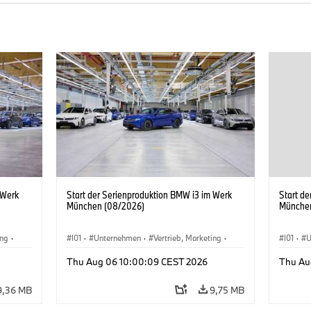
 Werk
Start der Serienproduktion BMW i3 im Werk
Start d
München (08/2026)
Münche
ing
·
I01
·
Unternehmen
·
Vertrieb, Marketing
·
I01
·
U
BMW i
Produktionswerke
·
Standorte
·
i3
·
BMW i
Produk
Thu Aug 06 10:00:09 CEST 2026
Thu Au
9,36 MB
9,75 MB