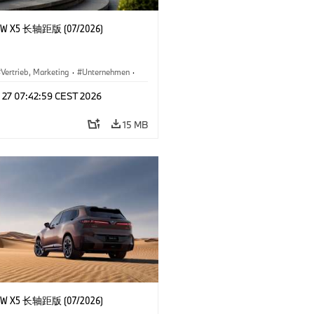
 X5 长轴距版 (07/2026)
Vertrieb, Marketing
·
Unternehmen
·
l 27 07:42:59 CEST 2026
15 MB
 X5 长轴距版 (07/2026)