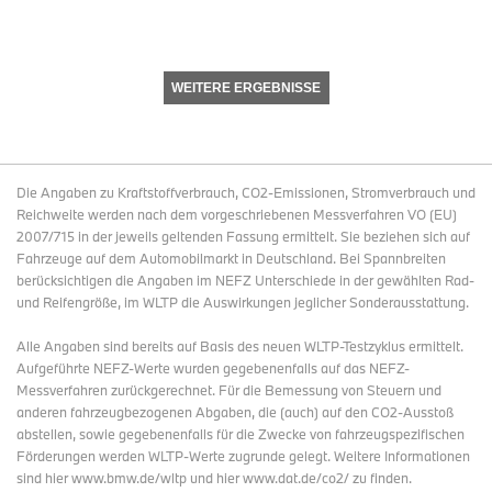
WEITERE ERGEBNISSE
Die Angaben zu Kraftstoffverbrauch, CO2-Emissionen, Stromverbrauch und
Reichweite werden nach dem vorgeschriebenen Messverfahren VO (EU)
2007/715 in der jeweils geltenden Fassung ermittelt. Sie beziehen sich auf
Fahrzeuge auf dem Automobilmarkt in Deutschland. Bei Spannbreiten
berücksichtigen die Angaben im NEFZ Unterschiede in der gewählten Rad-
und Reifengröße, im WLTP die Auswirkungen jeglicher Sonderausstattung.
Alle Angaben sind bereits auf Basis des neuen WLTP-Testzyklus ermittelt.
Aufgeführte NEFZ-Werte wurden gegebenenfalls auf das NEFZ-
Messverfahren zurückgerechnet. Für die Bemessung von Steuern und
anderen fahrzeugbezogenen Abgaben, die (auch) auf den CO2-Ausstoß
abstellen, sowie gegebenenfalls für die Zwecke von fahrzeugspezifischen
Förderungen werden WLTP-Werte zugrunde gelegt. Weitere Informationen
sind hier www.bmw.de/wltp und hier www.dat.de/co2/ zu finden.