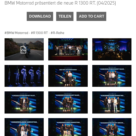
BMW Motorrad präsentiert die neue R 1300 RT. (04/2025)
DOWNLOAD
TEILEN
ADD TO CART
BMW Motorrad
·
R 1300 RT
·
R-Reihe