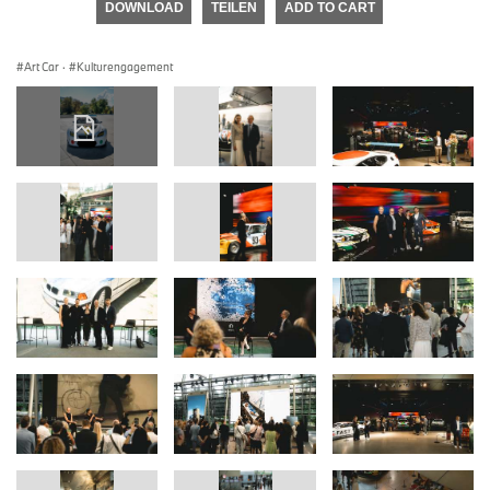
DOWNLOAD
TEILEN
ADD TO CART
Art Car
·
Kulturengagement