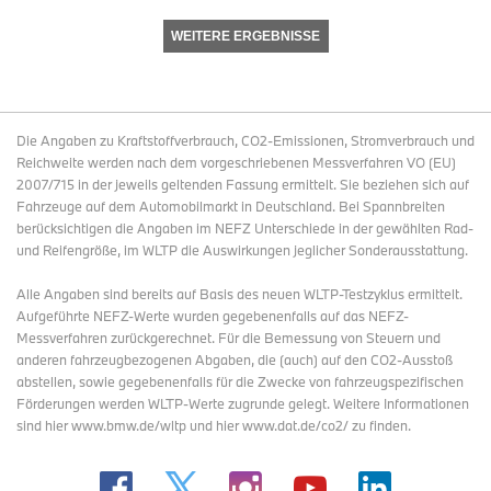
WEITERE ERGEBNISSE
Die Angaben zu Kraftstoffverbrauch, CO2-Emissionen, Stromverbrauch und
Reichweite werden nach dem vorgeschriebenen Messverfahren VO (EU)
2007/715 in der jeweils geltenden Fassung ermittelt. Sie beziehen sich auf
Fahrzeuge auf dem Automobilmarkt in Deutschland. Bei Spannbreiten
berücksichtigen die Angaben im NEFZ Unterschiede in der gewählten Rad-
und Reifengröße, im WLTP die Auswirkungen jeglicher Sonderausstattung.
Alle Angaben sind bereits auf Basis des neuen WLTP-Testzyklus ermittelt.
Aufgeführte NEFZ-Werte wurden gegebenenfalls auf das NEFZ-
Messverfahren zurückgerechnet. Für die Bemessung von Steuern und
anderen fahrzeugbezogenen Abgaben, die (auch) auf den CO2-Ausstoß
abstellen, sowie gegebenenfalls für die Zwecke von fahrzeugspezifischen
Förderungen werden WLTP-Werte zugrunde gelegt. Weitere Informationen
sind hier www.bmw.de/wltp und hier www.dat.de/co2/ zu finden.