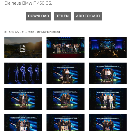
Die neue BMW F 450 GS.
DOWNLOAD
TEILEN
ADD TO CART
F 450 GS
·
F-Reihe
·
BMW Motorrad