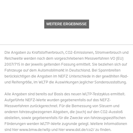
WEITERE ERGEBNISSE
Die Angaben zu Kraftstoffverbrauch, CO2-Emissionen, Stromverbrauch und
Reichweite werden nach dem vorgeschriebenen Messverfahren VO (EU)
2007/715 in der jeweils geltenden Fassung ermittelt. Sie beziehen sich auf
Fahrzeuge auf dem Automobilmarkt in Deutschland. Bei Spannbreiten
berücksichtigen die Angaben im NEFZ Unterschiede in der gewählten Rad-
und Reifengröße, im WLTP die Auswirkungen jeglicher Sonderausstattung.
Alle Angaben sind bereits auf Basis des neuen WLTP-Testzyklus ermittelt.
Aufgeführte NEFZ-Werte wurden gegebenenfalls auf das NEFZ-
Messverfahren zurückgerechnet. Für die Bemessung von Steuern und
anderen fahrzeugbezogenen Abgaben, die (auch) auf den CO2-Ausstoß
abstellen, sowie gegebenenfalls für die Zwecke von fahrzeugspezifischen
Förderungen werden WLTP-Werte zugrunde gelegt. Weitere Informationen
sind hier www.bmw.de/wltp und hier www.dat.de/co2/ zu finden.