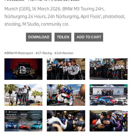
Munich (GER), 16 March 2026. BMW M3 Touring 24H,
Nürburgring 24 Hours, 24h Nürburgring, April Fools', photoshoot,
shooting, M Studio, community car.
DOWNLOAD
TEILEN
ADD TO CART
BMW M Motorsport
·
GT Racing
·
24h Rennen