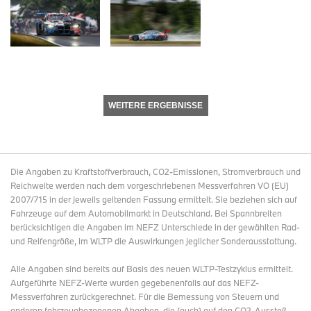
WEITERE ERGEBNISSE
Die Angaben zu Kraftstoffverbrauch, CO2-Emissionen, Stromverbrauch und
Reichweite werden nach dem vorgeschriebenen Messverfahren VO (EU)
2007/715 in der jeweils geltenden Fassung ermittelt. Sie beziehen sich auf
Fahrzeuge auf dem Automobilmarkt in Deutschland. Bei Spannbreiten
berücksichtigen die Angaben im NEFZ Unterschiede in der gewählten Rad-
und Reifengröße, im WLTP die Auswirkungen jeglicher Sonderausstattung.
Alle Angaben sind bereits auf Basis des neuen WLTP-Testzyklus ermittelt.
Aufgeführte NEFZ-Werte wurden gegebenenfalls auf das NEFZ-
Messverfahren zurückgerechnet. Für die Bemessung von Steuern und
anderen fahrzeugbezogenen Abgaben, die (auch) auf den CO2-Ausstoß