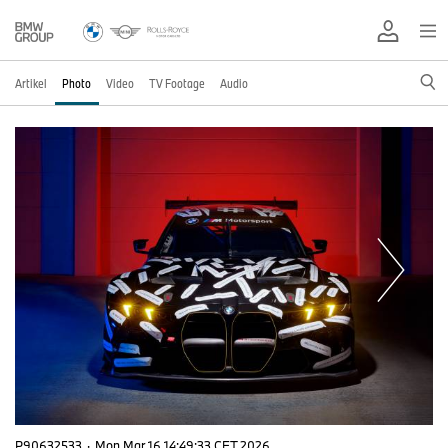
Artikel
Photo
Video
TV Footage
Audio
P90632533
·
Mon Mar 16 14:49:33 CET 2026