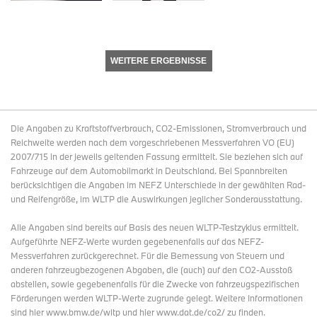
WEITERE ERGEBNISSE
Die Angaben zu Kraftstoffverbrauch, CO2-Emissionen, Stromverbrauch und
Reichweite werden nach dem vorgeschriebenen Messverfahren VO (EU)
2007/715 in der jeweils geltenden Fassung ermittelt. Sie beziehen sich auf
Fahrzeuge auf dem Automobilmarkt in Deutschland. Bei Spannbreiten
berücksichtigen die Angaben im NEFZ Unterschiede in der gewählten Rad-
und Reifengröße, im WLTP die Auswirkungen jeglicher Sonderausstattung.
Alle Angaben sind bereits auf Basis des neuen WLTP-Testzyklus ermittelt.
Aufgeführte NEFZ-Werte wurden gegebenenfalls auf das NEFZ-
Messverfahren zurückgerechnet. Für die Bemessung von Steuern und
anderen fahrzeugbezogenen Abgaben, die (auch) auf den CO2-Ausstoß
abstellen, sowie gegebenenfalls für die Zwecke von fahrzeugspezifischen
Förderungen werden WLTP-Werte zugrunde gelegt. Weitere Informationen
sind hier www.bmw.de/wltp und hier www.dat.de/co2/ zu finden.