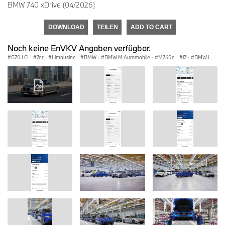
BMW 740 xDrive (04/2026)
DOWNLOAD
TEILEN
ADD TO CART
Noch keine EnVKV Angaben verfügbar.
G70 LCI
·
7er
·
Limousine
·
BMW
·
BMW M Automobile
·
M760e
·
i7
·
BMW i