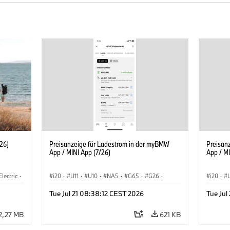
26)
Preisanzeige für Ladestrom in der myBMW
Preisan
App / MINI App (7/26)
App / MI
Electric
·
i20
·
U11
·
U10
·
NA5
·
G65
·
G26
·
i20
·
3
·
G70 LCI
·
Elektrifizierung
·
Technologie
·
G70 LC
Tue Jul 21 08:38:12 CEST 2026
Tue Jul
ConnectedDrive
·
iX
·
BMW i
·
iX1
·
iX2
·
Connec
iX3
·
iX5
·
i4
iX3
·
2,27 MB
621 KB