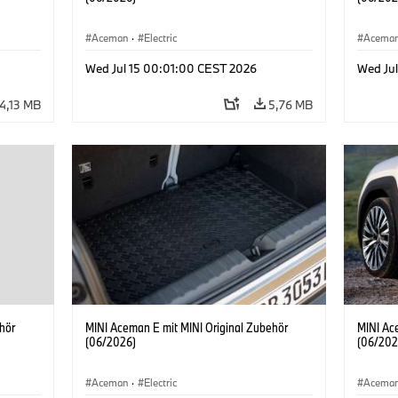
Aceman
·
Electric
Acema
Wed Jul 15 00:01:00 CEST 2026
Wed Ju
4,13 MB
5,76 MB
hör
MINI Aceman E mit MINI Original Zubehör
MINI Ac
(06/2026)
(06/202
Aceman
·
Electric
Acema