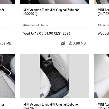
hör
MINI Aceman E mit MINI Original Zubehör
MINI Ac
(06/2026)
(06/202
Aceman
·
Electric
Acema
Wed Jul 15 00:01:00 CEST 2026
Wed Ju
4,59 MB
3,98 MB
hör
MINI Aceman E mit MINI Original Zubehör
MINI Ac
(06/2026)
(06/202