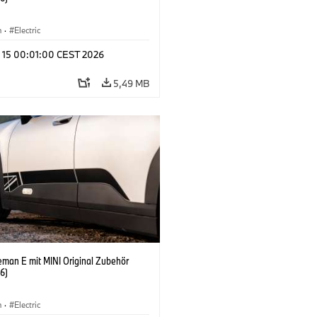
n
·
Electric
l 15 00:01:00 CEST 2026
5,49 MB
eman E mit MINI Original Zubehör
6)
n
·
Electric