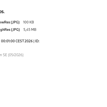
S.
owRes (JPG)
100 KB
ighRes (JPG)
5,45 MB
00:01:00 CEST 2026 | ID:
n SE (05/2026)