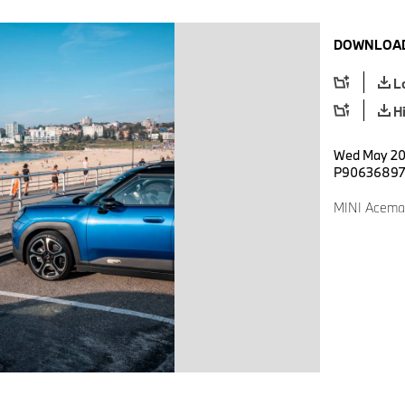
DOWNLOAD
L
H
Wed May 20 
P90636897
MINI Acema