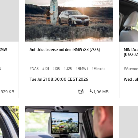
yBMW
Auf Urlaubsreise mit dem BMW iX3 (7/26)
MINI Ac
(06/202
6
·
NA5
·
J01
·
J05
·
U25
·
BMW i
·
Electric
·
Acema
ie
·
Aceman
·
Countryman
·
Cooper
·
iX3
·
Tue Jul 21 08:30:00 CEST 2026
Wed Ju
iX2
·
Elektrifizierung
·
Technologie
929 KB
1,96 MB