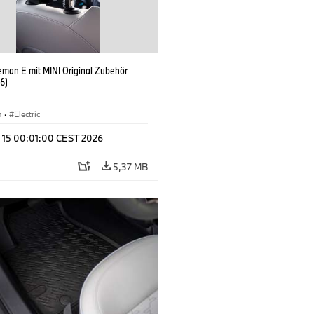
eman E mit MINI Original Zubehör
6)
n
·
Electric
l 15 00:01:00 CEST 2026
5,37 MB