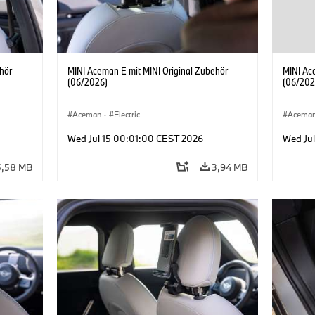
hör
MINI Aceman E mit MINI Original Zubehör
MINI Ac
(06/2026)
(06/202
Aceman
·
Electric
Acema
Wed Jul 15 00:01:00 CEST 2026
Wed Ju
5,58 MB
3,94 MB