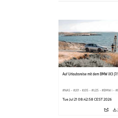
Auf Urlaubsreise mit dem BMW iX3 (7/
NA5
·
J01
·
J05
·
U25
·
BMW i
·
Aceman
·
Countryman
·
Cooper
·
iX
Tue Jul 21 08:42:58 CEST 2026
Elektrifizierung
·
Technologie