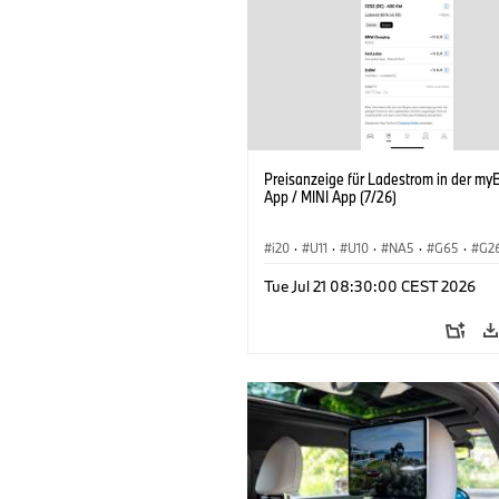
Preisanzeige für Ladestrom in der m
App / MINI App (7/26)
i20
·
U11
·
U10
·
NA5
·
G65
·
G2
G70 LCI
·
Elektrifizierung
·
Technolog
Tue Jul 21 08:30:00 CEST 2026
ConnectedDrive
·
iX
·
BMW i
·
iX1
·
iX3
·
iX5
·
i4