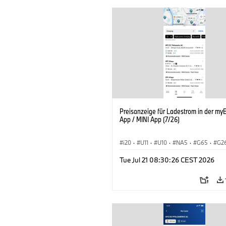
Preisanzeige für Ladestrom in der m
App / MINI App (7/26)
i20
·
U11
·
U10
·
NA5
·
G65
·
G2
G70 LCI
·
Elektrifizierung
·
Technolog
Tue Jul 21 08:30:26 CEST 2026
ConnectedDrive
·
iX
·
BMW i
·
iX1
·
iX3
·
iX5
·
i4