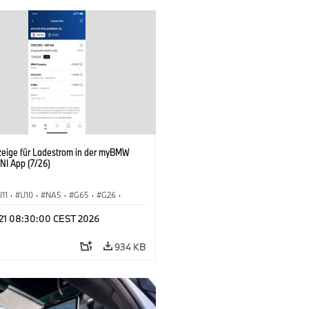
zeige für Ladestrom in der myBMW
NI App (7/26)
U11
·
U10
·
NA5
·
G65
·
G26
·
I
·
Elektrifizierung
·
Technologie
·
l 21 08:30:00 CEST 2026
tedDrive
·
iX
·
BMW i
·
iX1
·
iX2
·
iX5
·
i4
934 KB