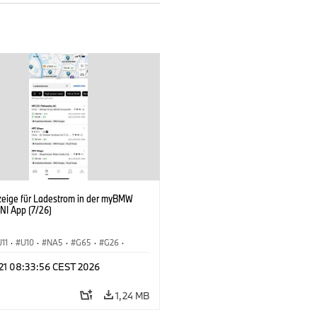
zeige für Ladestrom in der myBMW
NI App (7/26)
U11
·
U10
·
NA5
·
G65
·
G26
·
I
·
Elektrifizierung
·
Technologie
·
 21 08:33:56 CEST 2026
tedDrive
·
iX
·
BMW i
·
iX1
·
iX2
·
iX5
·
i4
1,24 MB