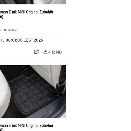
eman E mit MINI Original Zubehör
6)
n
·
Electric
l 15 00:01:00 CEST 2026
4,12 MB
eman E mit MINI Original Zubehör
6)