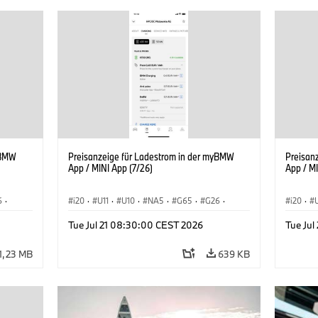
yBMW
Preisanzeige für Ladestrom in der myBMW
Preisan
App / MINI App (7/26)
App / MI
6
·
i20
·
U11
·
U10
·
NA5
·
G65
·
G26
·
i20
·
ie
·
G70 LCI
·
Elektrifizierung
·
Technologie
·
G70 LC
Tue Jul 21 08:30:00 CEST 2026
Tue Ju
iX2
·
ConnectedDrive
·
iX
·
BMW i
·
iX1
·
iX2
·
Connec
iX3
·
iX5
·
i4
iX3
·
1,23 MB
639 KB