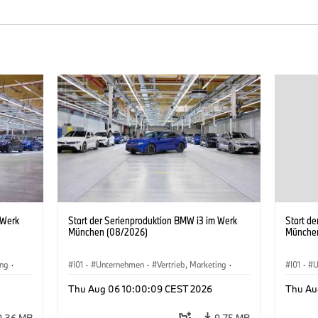
 Werk
Start der Serienproduktion BMW i3 im Werk
Start d
München (08/2026)
Münche
ing
·
I01
·
Unternehmen
·
Vertrieb, Marketing
·
I01
·
U
BMW i
Produktionswerke
·
Standorte
·
i3
·
BMW i
Produk
Thu Aug 06 10:00:09 CEST 2026
Thu Au
9,36 MB
9,75 MB