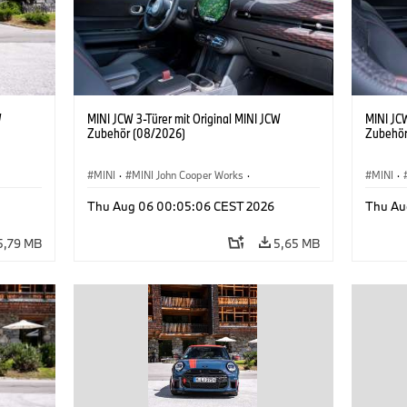
W
MINI JCW 3-Türer mit Original MINI JCW
MINI JCW
Zubehör (08/2026)
Zubehör
MINI
·
MINI John Cooper Works
·
MINI
·
John Cooper Works
·
John C
Thu Aug 06 00:05:06 CEST 2026
Thu Au
Sonderausstattungen, Zubehör
Sonder
5,79 MB
5,65 MB