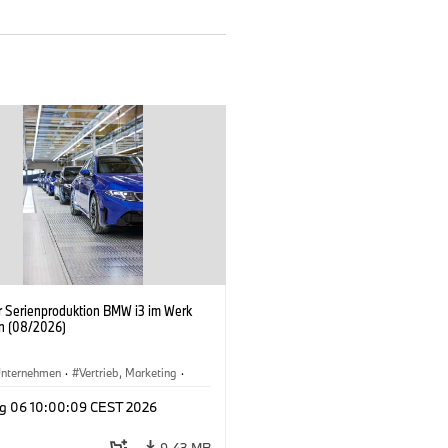
er Serienproduktion BMW i3 im Werk
n (08/2026)
nternehmen
·
Vertrieb, Marketing
·
tionswerke
·
Standorte
·
i3
·
BMW i
g 06 10:00:09 CEST 2026
9,43 MB