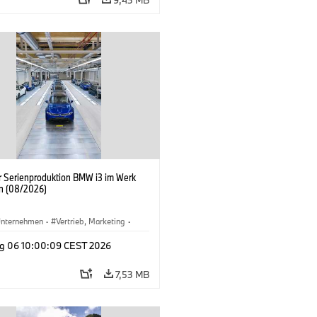
er Serienproduktion BMW i3 im Werk
n (08/2026)
nternehmen
·
Vertrieb, Marketing
·
tionswerke
·
Standorte
·
i3
·
BMW i
g 06 10:00:09 CEST 2026
7,53 MB