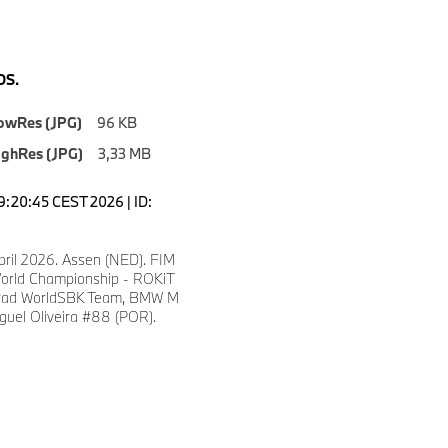
S.
owRes (JPG)
96 KB
ighRes (JPG)
3,33 MB
19:20:45 CEST 2026 | ID:
April 2026. Assen (NED). FIM
orld Championship - ROKiT
ad WorldSBK Team, BMW M
guel Oliveira #88 (POR).