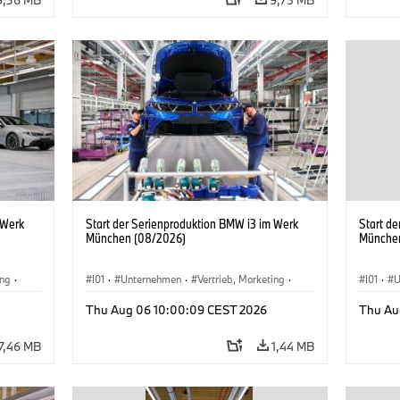
 Werk
Start der Serienproduktion BMW i3 im Werk
Start d
München (08/2026)
Münche
ing
·
I01
·
Unternehmen
·
Vertrieb, Marketing
·
I01
·
U
BMW i
Produktionswerke
·
Standorte
·
i3
·
BMW i
Produk
Thu Aug 06 10:00:09 CEST 2026
Thu Au
7,46 MB
1,44 MB