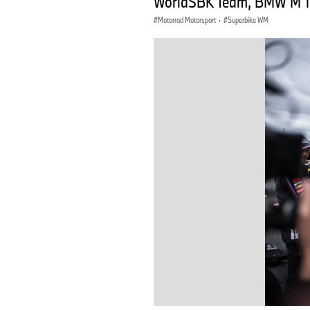
WorldSBK Team, BMW M 10
Motorrad Motorsport
·
Superbike WM