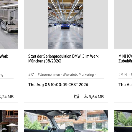
 Werk
Start der Serienproduktion BMW i3 im Werk
MINI JCW
München (08/2026)
Zubehör
ing
·
I01
·
Unternehmen
·
Vertrieb, Marketing
·
MINI
·
BMW i
Produktionswerke
·
Standorte
·
i3
·
BMW i
John C
Thu Aug 06 10:00:09 CEST 2026
Thu Au
Sonder
8,24 MB
9,64 MB