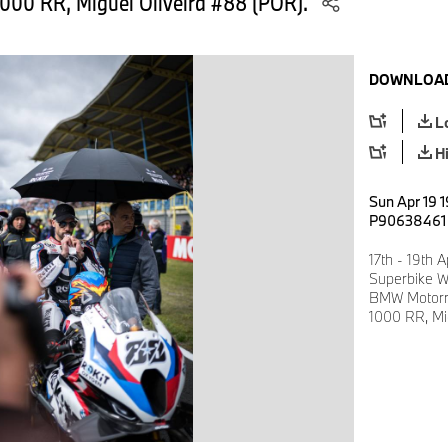
00 RR, Miguel Oliveira #88 (POR).
DOWNLOAD
L
H
Sun Apr 19 
P90638461
17th - 19th 
Superbike W
BMW Motorr
1000 RR, Mi