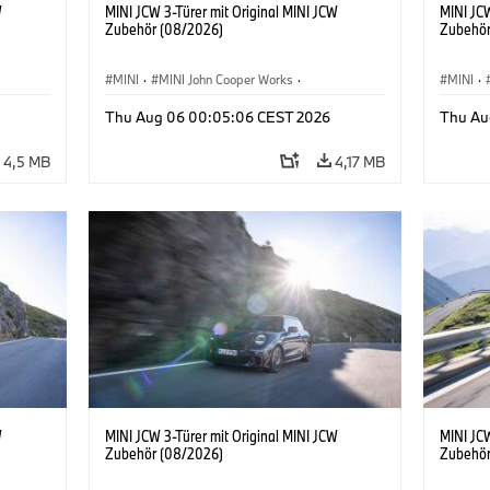
W
MINI JCW 3-Türer mit Original MINI JCW
MINI JCW
Zubehör (08/2026)
Zubehör
MINI
·
MINI John Cooper Works
·
MINI
·
John Cooper Works
·
John C
Thu Aug 06 00:05:06 CEST 2026
Thu Au
Sonderausstattungen, Zubehör
Sonder
4,5 MB
4,17 MB
W
MINI JCW 3-Türer mit Original MINI JCW
MINI JCW
Zubehör (08/2026)
Zubehör