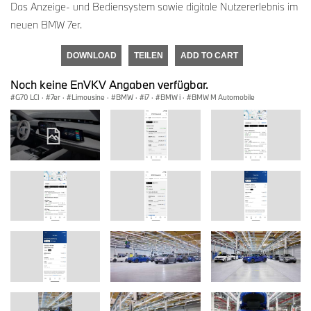
Das Anzeige- und Bediensystem sowie digitale Nutzererlebnis im
neuen BMW 7er.
DOWNLOAD
TEILEN
ADD TO CART
Noch keine EnVKV Angaben verfügbar.
G70 LCI
·
7er
·
Limousine
·
BMW
·
i7
·
BMW i
·
BMW M Automobile