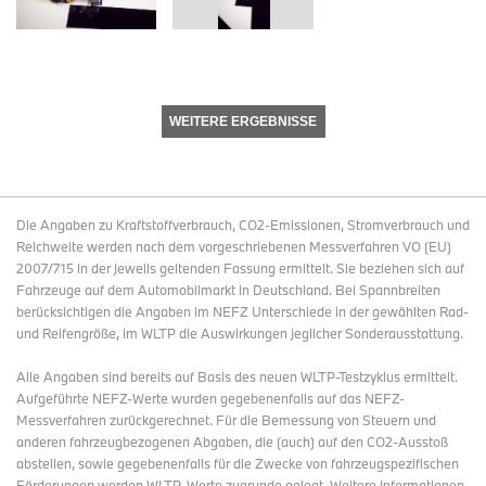
WEITERE ERGEBNISSE
Die Angaben zu Kraftstoffverbrauch, CO2-Emissionen, Stromverbrauch und
Reichweite werden nach dem vorgeschriebenen Messverfahren VO (EU)
2007/715 in der jeweils geltenden Fassung ermittelt. Sie beziehen sich auf
Fahrzeuge auf dem Automobilmarkt in Deutschland. Bei Spannbreiten
berücksichtigen die Angaben im NEFZ Unterschiede in der gewählten Rad-
und Reifengröße, im WLTP die Auswirkungen jeglicher Sonderausstattung.
Alle Angaben sind bereits auf Basis des neuen WLTP-Testzyklus ermittelt.
Aufgeführte NEFZ-Werte wurden gegebenenfalls auf das NEFZ-
Messverfahren zurückgerechnet. Für die Bemessung von Steuern und
anderen fahrzeugbezogenen Abgaben, die (auch) auf den CO2-Ausstoß
abstellen, sowie gegebenenfalls für die Zwecke von fahrzeugspezifischen
Förderungen werden WLTP-Werte zugrunde gelegt. Weitere Informationen