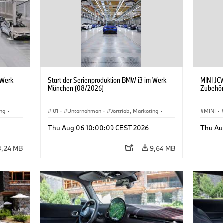
 Werk
Start der Serienproduktion BMW i3 im Werk
MINI JCW
München (08/2026)
Zubehör
ing
·
I01
·
Unternehmen
·
Vertrieb, Marketing
·
MINI
·
BMW i
Produktionswerke
·
Standorte
·
i3
·
BMW i
John C
Thu Aug 06 10:00:09 CEST 2026
Thu Au
Sonder
8,24 MB
9,64 MB