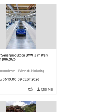
er Serienproduktion BMW i3 im Werk
n (08/2026)
nternehmen
·
Vertrieb, Marketing
·
tionswerke
·
Standorte
·
i3
·
BMW i
g 06 10:00:09 CEST 2026
7,53 MB