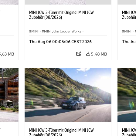
W
MINI JCW 3-Türer mit Original MINI JCW
MINI JCW
Zubehör (08/2026)
Zubehör
MINI
·
MINI John Cooper Works
·
MINI
·
John Cooper Works
·
John C
Thu Aug 06 00:05:06 CEST 2026
Thu Au
Sonderausstattungen, Zubehör
Sonder
5,63 MB
5,48 MB
W
MINI JCW 3-Türer mit Original MINI JCW
MINI JCW
Zubehör (08/2026)
Zubehör