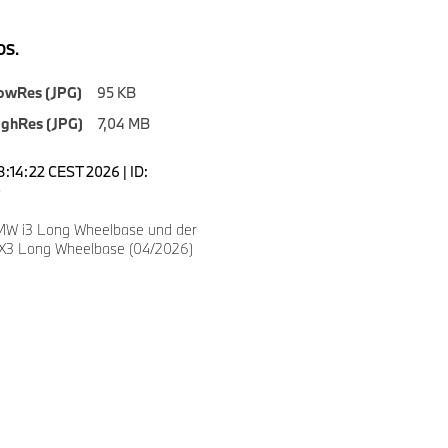
S.
owRes (JPG)
95 KB
ighRes (JPG)
7,04 MB
8:14:22 CEST 2026 | ID:
0
MW i3 Long Wheelbase und der
X3 Long Wheelbase (04/2026)