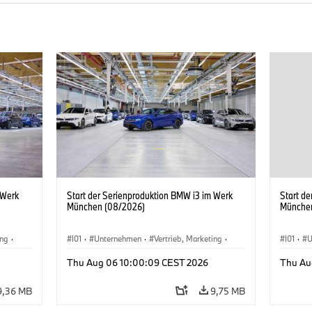
 Werk
Start der Serienproduktion BMW i3 im Werk
Start d
München (08/2026)
Münche
ing
·
I01
·
Unternehmen
·
Vertrieb, Marketing
·
I01
·
U
BMW i
Produktionswerke
·
Standorte
·
i3
·
BMW i
Produk
Thu Aug 06 10:00:09 CEST 2026
Thu Au
9,36 MB
9,75 MB