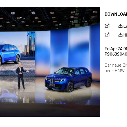
DOWNLOAD
L
H
Fri Apr 24 0
P9063904
Der neue B
neue BMW i