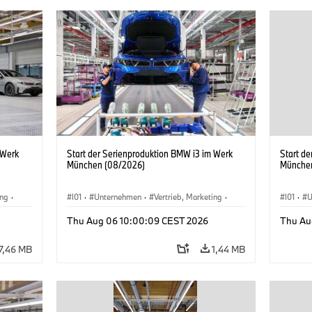
 Werk
Start der Serienproduktion BMW i3 im Werk
Start d
München (08/2026)
Münche
ing
·
I01
·
Unternehmen
·
Vertrieb, Marketing
·
I01
·
U
BMW i
Produktionswerke
·
Standorte
·
i3
·
BMW i
Produk
Thu Aug 06 10:00:09 CEST 2026
Thu Au
7,46 MB
1,44 MB