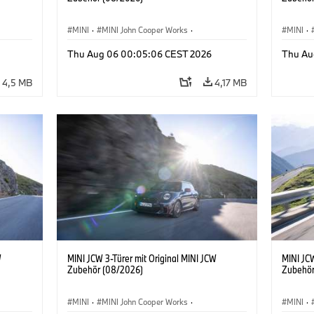
MINI
·
MINI John Cooper Works
·
MINI
·
John Cooper Works
·
John C
Thu Aug 06 00:05:06 CEST 2026
Thu Au
Sonderausstattungen, Zubehör
Sonder
4,5 MB
4,17 MB
W
MINI JCW 3-Türer mit Original MINI JCW
MINI JCW
Zubehör (08/2026)
Zubehör
MINI
·
MINI John Cooper Works
·
MINI
·