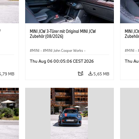
W
MINI JCW 3-Türer mit Original MINI JCW
MINI JCW
Zubehör (08/2026)
Zubehör
MINI
·
MINI John Cooper Works
·
MINI
·
John Cooper Works
·
John C
Thu Aug 06 00:05:06 CEST 2026
Thu Au
Sonderausstattungen, Zubehör
Sonder
5,79 MB
5,65 MB