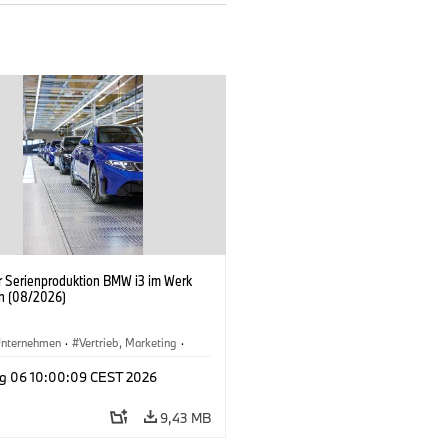
er Serienproduktion BMW i3 im Werk
n (08/2026)
nternehmen
·
Vertrieb, Marketing
·
tionswerke
·
Standorte
·
i3
·
BMW i
g 06 10:00:09 CEST 2026
9,43 MB