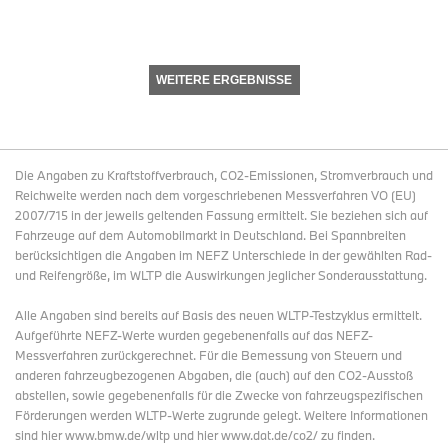
WEITERE ERGEBNISSE
Die Angaben zu Kraftstoffverbrauch, CO2-Emissionen, Stromverbrauch und
Reichweite werden nach dem vorgeschriebenen Messverfahren VO (EU)
2007/715 in der jeweils geltenden Fassung ermittelt. Sie beziehen sich auf
Fahrzeuge auf dem Automobilmarkt in Deutschland. Bei Spannbreiten
berücksichtigen die Angaben im NEFZ Unterschiede in der gewählten Rad-
und Reifengröße, im WLTP die Auswirkungen jeglicher Sonderausstattung.
Alle Angaben sind bereits auf Basis des neuen WLTP-Testzyklus ermittelt.
Aufgeführte NEFZ-Werte wurden gegebenenfalls auf das NEFZ-
Messverfahren zurückgerechnet. Für die Bemessung von Steuern und
anderen fahrzeugbezogenen Abgaben, die (auch) auf den CO2-Ausstoß
abstellen, sowie gegebenenfalls für die Zwecke von fahrzeugspezifischen
Förderungen werden WLTP-Werte zugrunde gelegt. Weitere Informationen
sind hier www.bmw.de/wltp und hier www.dat.de/co2/ zu finden.