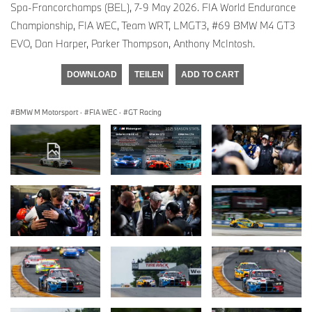
Spa-Francorchamps (BEL), 7-9 May 2026. FIA World Endurance
Championship, FIA WEC, Team WRT, LMGT3, #69 BMW M4 GT3
EVO, Dan Harper, Parker Thompson, Anthony McIntosh.
DOWNLOAD
TEILEN
ADD TO CART
BMW M Motorsport
·
FIA WEC
·
GT Racing