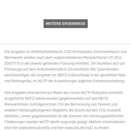
WEITERE ERGEBNISSE
Die Angaben zu Kraftstoffverbrauch, CO2-Emissionen, Stromverbrauch und
Reichweite werden nach dem vorgeschriebenen Messverfahren VO (EU)
2007/715 in der jeweils geltenden Fassung ermittelt. Sie beziehen sich auf
Fahrzeuge auf dem Automobilmarkt in Deutschland. Bei Spannbreiten
berücksichtigen die Angaben im NEFZ Unterschiede in der gewählten Rad-
und Reifengröße, im WLTP die Auswirkungen jeglicher Sonderausstattung.
Alle Angaben sind bereits auf Basis des neuen WLTP-Testzyklus ermittelt.
Aufgeführte NEFZ-Werte wurden gegebenenfalls auf das NEFZ-
Messverfahren zurückgerechnet. Für die Bemessung von Steuern und
anderen fahrzeugbezogenen Abgaben, die (auch) auf den CO2-Ausstoß
abstellen, sowie gegebenenfalls für die Zwecke von fahrzeugspezifischen
Förderungen werden WLTP-Werte zugrunde gelegt. Weitere Informationen
sind hier www.bmw.de/wltp und hier www.dat.de/co2/ zu finden.