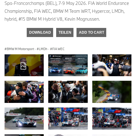
Spa-Francorchamps (BEL), 7-9 May 2026. FIA World Endurance
Championship, FIA WEC, BMW M Team WRT, Hypercar, LMDh,
hybrid, #15 BMW M Hybrid V8, Kevin Magnussen.
DOWNLOAD
TEILEN
ADD TO CART
BMW M Motorsport
·
LMDh
·
FIA WEC