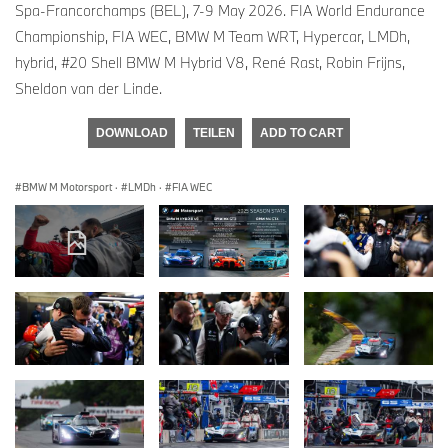
Spa-Francorchamps (BEL), 7-9 May 2026. FIA World Endurance
Championship, FIA WEC, BMW M Team WRT, Hypercar, LMDh,
hybrid, #20 Shell BMW M Hybrid V8, René Rast, Robin Frijns,
Sheldon van der Linde.
DOWNLOAD
TEILEN
ADD TO CART
BMW M Motorsport
·
LMDh
·
FIA WEC