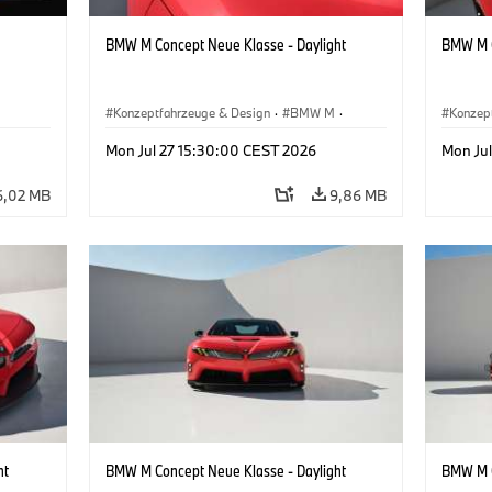
BMW M Concept Neue Klasse - Daylight
BMW M C
Konzeptfahrzeuge & Design
·
BMW M
·
Konzep
BMW Design
BMW D
Mon Jul 27 15:30:00 CEST 2026
Mon Ju
6,02 MB
9,86 MB
ht
BMW M Concept Neue Klasse - Daylight
BMW M C