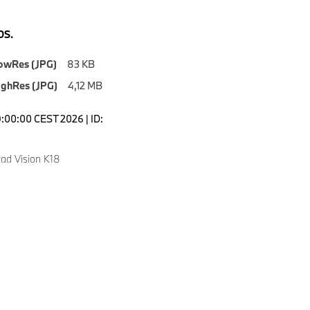
S.
owRes (JPG)
83 KB
ighRes (JPG)
4,12 MB
9:00:00 CEST 2026 | ID:
ad Vision K18