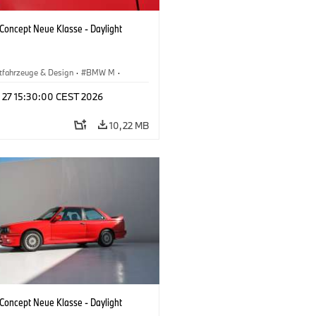
oncept Neue Klasse - Daylight
tfahrzeuge & Design
·
BMW M
·
esign
l 27 15:30:00 CEST 2026
10,22 MB
oncept Neue Klasse - Daylight