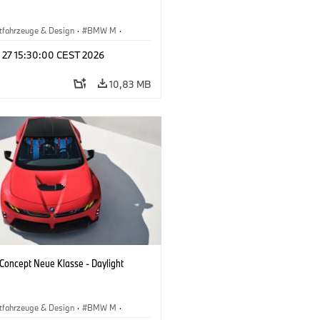
tfahrzeuge & Design
·
BMW M
·
esign
l 27 15:30:00 CEST 2026
10,83 MB
oncept Neue Klasse - Daylight
tfahrzeuge & Design
·
BMW M
·