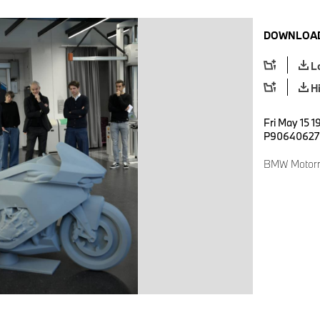
DOWNLOAD
L
H
Fri May 15 1
P90640627
BMW Motorr