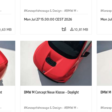
·
Konzeptfahrzeuge & Design
·
BMW M
·
Konzep
BMW Design
BMW D
Mon Jul 27 15:30:00 CEST 2026
Mon Ju
0,63 MB
10,81 MB
ht
BMW M Concept Neue Klasse - Daylight
BMW M C
·
Konzeptfahrzeuge & Design
·
BMW M
·
Konzep