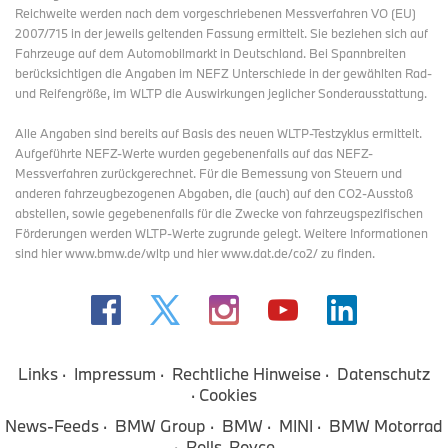
Reichweite werden nach dem vorgeschriebenen Messverfahren VO (EU)
2007/715 in der jeweils geltenden Fassung ermittelt. Sie beziehen sich auf
Fahrzeuge auf dem Automobilmarkt in Deutschland. Bei Spannbreiten
berücksichtigen die Angaben im NEFZ Unterschiede in der gewählten Rad-
und Reifengröße, im WLTP die Auswirkungen jeglicher Sonderausstattung.
Alle Angaben sind bereits auf Basis des neuen WLTP-Testzyklus ermittelt.
Aufgeführte NEFZ-Werte wurden gegebenenfalls auf das NEFZ-
Messverfahren zurückgerechnet. Für die Bemessung von Steuern und
anderen fahrzeugbezogenen Abgaben, die (auch) auf den CO2-Ausstoß
abstellen, sowie gegebenenfalls für die Zwecke von fahrzeugspezifischen
Förderungen werden WLTP-Werte zugrunde gelegt. Weitere Informationen
sind hier www.bmw.de/wltp und hier www.dat.de/co2/ zu finden.
Links
Impressum
Rechtliche Hinweise
Datenschutz
Cookies
News-Feeds
BMW Group
BMW
MINI
BMW Motorrad
Rolls-Royce