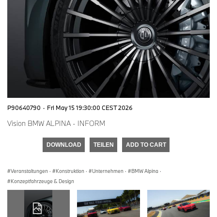
P90640790
·
Fri May 15 19:30:00 CEST 2026
Vision BMW ALPINA - INFORM
DOWNLOAD
TEILEN
ADD TO CART
Veranstaltungen
·
Konstruktion
·
Unternehmen
·
BMW Alpina
·
Konzeptfahrzeuge & Design